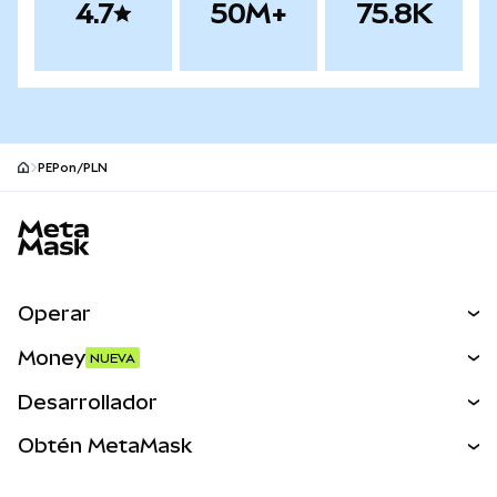
4.7
50M+
75.8K
PEPon/PLN
Pie de página del sitio MetaMask
Operar
Canjear
Money
NUEVA
Predecir
NUEVA
Comprar
Desarrollador
Perps
NUEVA
Tarjeta
Ver los documentos
Obtén MetaMask
Activos del mundo real
mUSD
NUEVA
Panel
Obtén Metamask