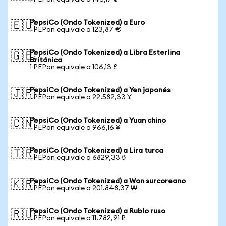
PepsiCo (Ondo Tokenized) a Euro
🇪🇺
1 PEPon equivale a 123,87 €
PepsiCo (Ondo Tokenized) a Libra Esterlina
🇬🇧
Británica
1 PEPon equivale a 106,13 £
PepsiCo (Ondo Tokenized) a Yen japonés
🇯🇵
1 PEPon equivale a 22.582,33 ¥
PepsiCo (Ondo Tokenized) a Yuan chino
🇨🇳
1 PEPon equivale a 966,16 ¥
PepsiCo (Ondo Tokenized) a Lira turca
🇹🇷
1 PEPon equivale a 6829,33 ₺
PepsiCo (Ondo Tokenized) a Won surcoreano
🇰🇷
1 PEPon equivale a 201.848,37 ₩
PepsiCo (Ondo Tokenized) a Rublo ruso
🇷🇺
1 PEPon equivale a 11.782,91 ₽