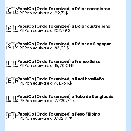
PepsiCo (Ondo Tokenized) a Dólar canadiense
🇨🇦
1 PEPon equivale a 199,71 $
PepsiCo (Ondo Tokenized) a Dólar australiano
🇦🇺
1 PEPon equivale a 202,79 $
PepsiCo (Ondo Tokenized) a Dólar de Singapur
🇸🇬
1 PEPon equivale a 183,05 $
PepsiCo (Ondo Tokenized) a Franco Suizo
🇨🇭
1 PEPon equivale a 115,70 CHF
PepsiCo (Ondo Tokenized) a Real brasileño
🇧🇷
1 PEPon equivale a 731,76 R$
PepsiCo (Ondo Tokenized) a Taka de Bangladés
🇧🇩
1 PEPon equivale a 17.720,74 ৳
PepsiCo (Ondo Tokenized) a Peso Filipino
🇵🇭
1 PEPon equivale a 8702,91 ₱