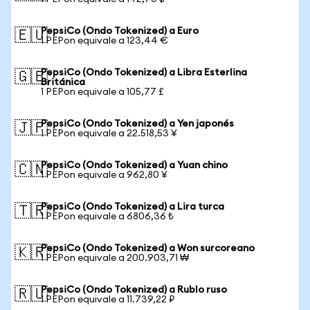
PepsiCo (Ondo Tokenized) a Euro
🇪🇺
1 PEPon equivale a 123,44 €
PepsiCo (Ondo Tokenized) a Libra Esterlina
🇬🇧
Británica
1 PEPon equivale a 105,77 £
PepsiCo (Ondo Tokenized) a Yen japonés
🇯🇵
1 PEPon equivale a 22.518,53 ¥
PepsiCo (Ondo Tokenized) a Yuan chino
🇨🇳
1 PEPon equivale a 962,80 ¥
PepsiCo (Ondo Tokenized) a Lira turca
🇹🇷
1 PEPon equivale a 6806,36 ₺
PepsiCo (Ondo Tokenized) a Won surcoreano
🇰🇷
1 PEPon equivale a 200.903,71 ₩
PepsiCo (Ondo Tokenized) a Rublo ruso
🇷🇺
1 PEPon equivale a 11.739,22 ₽