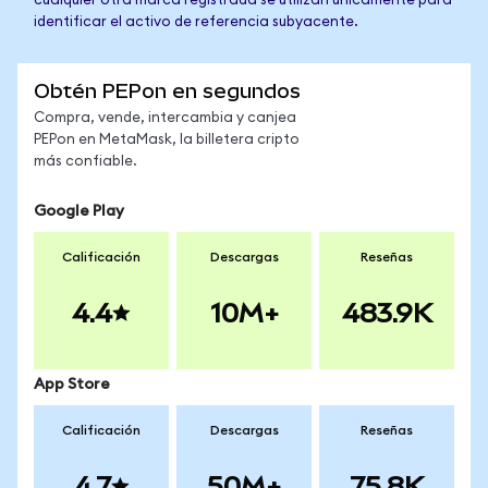
cualquier otra marca registrada se utilizan únicamente para
identificar el activo de referencia subyacente.
Obtén PEPon en segundos
Compra, vende, intercambia y canjea
PEPon en MetaMask, la billetera cripto
más confiable.
Google Play
Calificación
Descargas
Reseñas
4.4
10M+
483.9K
App Store
Calificación
Descargas
Reseñas
4.7
50M+
75.8K