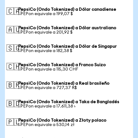
PepsiCo (Ondo Tokenized) a Dólar canadiense
🇨🇦
1 PEPon equivale a 199,07 $
PepsiCo (Ondo Tokenized) a Dólar australiano
🇦🇺
1 PEPon equivale a 201,92 $
PepsiCo (Ondo Tokenized) a Dólar de Singapur
🇸🇬
1 PEPon equivale a 182,38 $
PepsiCo (Ondo Tokenized) a Franco Suizo
🇨🇭
1 PEPon equivale a 115,30 CHF
PepsiCo (Ondo Tokenized) a Real brasileño
🇧🇷
1 PEPon equivale a 727,37 R$
PepsiCo (Ondo Tokenized) a Taka de Bangladés
🇧🇩
1 PEPon equivale a 17.611,38 ৳
PepsiCo (Ondo Tokenized) a Złoty polaco
🇵🇱
1 PEPon equivale a 530,14 zł