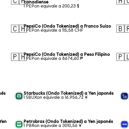
🇨🇦
🇦
canadiense
1 PEPon equivale a 200,23 $
PepsiCo (Ondo Tokenized) a Franco Suizo
🇨🇭
🇧
1 PEPon equivale a 115,58 CHF
PepsiCo (Ondo Tokenized) a Peso Filipino
🇵🇭
🇵
1 PEPon equivale a 8674,60 ₱
nés
Starbucks (Ondo Tokenized) a Yen japonés
1 SBUXon equivale a 16.956,72 ¥
Yen
Petrobras (Ondo Tokenized) a Yen japonés
1 PBRon equivale a 3010,56 ¥