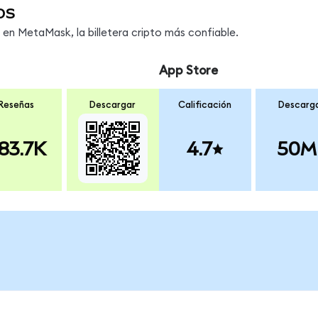
os
n MetaMask, la billetera cripto más confiable.
App Store
Reseñas
Descargar
Calificación
Descarg
83.7K
4.7
50M