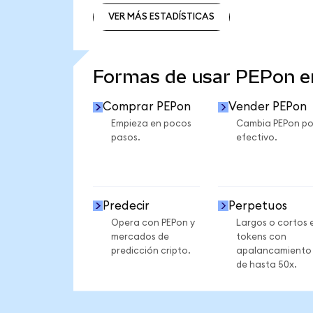
VER MÁS ESTADÍSTICAS
VER MÁS ESTADÍSTICAS
Formas de usar PEPon 
Comprar PEPon
Vender PEPon
Empieza en pocos
Cambia PEPon po
pasos.
efectivo.
Predecir
Perpetuos
Opera con PEPon y
Largos o cortos 
mercados de
tokens con
predicción cripto.
apalancamiento
de hasta 50x.