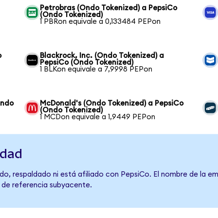
Petrobras (Ondo Tokenized) a PepsiCo
(Ondo Tokenized)
1 PBRon equivale a 0,133484 PEPon
o
Blackrock, Inc. (Ondo Tokenized) a
PepsiCo (Ondo Tokenized)
1 BLKon equivale a 7,9998 PEPon
Ondo
McDonald's (Ondo Tokenized) a PepsiCo
(Ondo Tokenized)
1 MCDon equivale a 1,9449 PEPon
idad
do, respaldado ni está afiliado con PepsiCo. El nombre de la em
o de referencia subyacente.