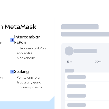
en MetaMask
Operar
Intercambiar
PEPon
r
Intercambia PEPon
en y entre
blockchains.
15m
30m
Staking
en
Pon tu cripto a
trabajar y gana
ingresos pasivos.