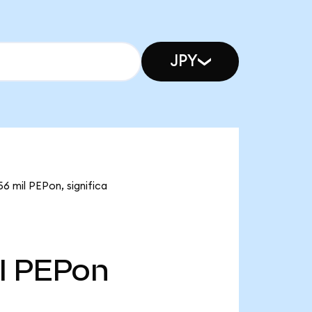
JPY
6 mil PEPon, significa
l
PEPon