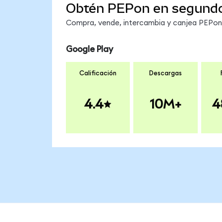
Obtén PEPon en segund
Compra, vende, intercambia y canjea PEPon e
Google Play
Calificación
Descargas
4.4
10M+
4