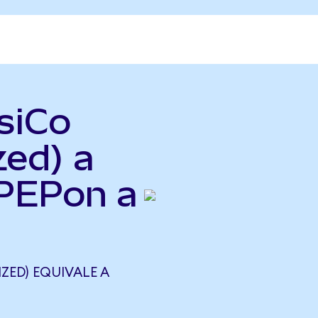
siCo
zed) a
(PEPon a
ZED) EQUIVALE A