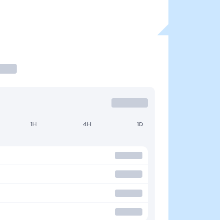
1H
4H
1D