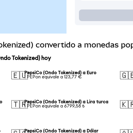
okenized) convertido a monedas po
Ondo Tokenized) hoy
PepsiCo (Ondo Tokenized) a Euro
🇪🇺
🇬
1 PEPon equivale a 123,77 €
o
PepsiCo (Ondo Tokenized) a Lira turca
🇹🇷
🇰
1 PEPon equivale a 6799,58 ₺
o
PepsiCo (Ondo Tokenized) a Dólar