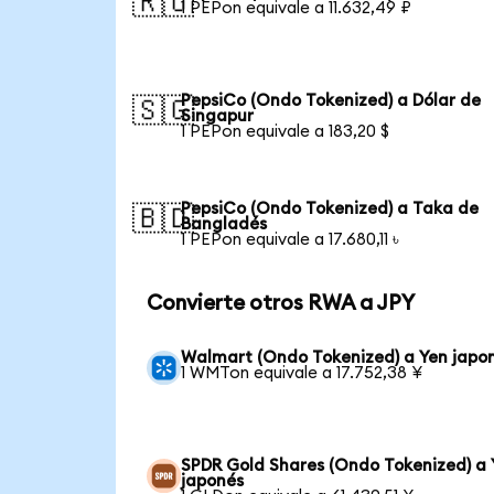
🇷🇺
1 PEPon equivale a 11.632,49 ₽
PepsiCo (Ondo Tokenized) a Dólar de
🇸🇬
Singapur
1 PEPon equivale a 183,20 $
PepsiCo (Ondo Tokenized) a Taka de
🇧🇩
Bangladés
1 PEPon equivale a 17.680,11 ৳
Convierte otros RWA a JPY
Walmart (Ondo Tokenized) a Yen japo
1 WMTon equivale a 17.752,38 ¥
SPDR Gold Shares (Ondo Tokenized) a 
japonés