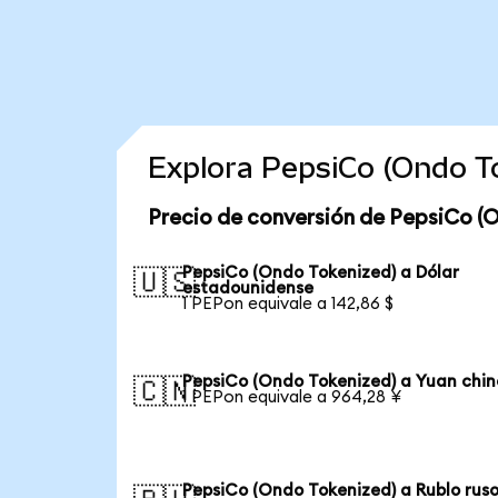
Explora PepsiCo (Ondo T
Precio de conversión de PepsiCo (
PepsiCo (Ondo Tokenized) a Dólar
🇺🇸
estadounidense
1 PEPon equivale a 142,86 $
PepsiCo (Ondo Tokenized) a Yuan chin
🇨🇳
1 PEPon equivale a 964,28 ¥
PepsiCo (Ondo Tokenized) a Rublo rus