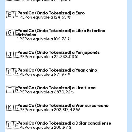
PepsiCo (Ondo Tokenized) a Euro
🇪🇺
1 PEPon equivale a 124,65 €
PepsiCo (Ondo Tokenized) a Libra Esterlina
🇬🇧
Británica
1 PEPon equivale a 106,78 £
PepsiCo (Ondo Tokenized) a Yen japonés
🇯🇵
1 PEPon equivale a 22.733,03 ¥
PepsiCo (Ondo Tokenized) a Yuan chino
🇨🇳
1 PEPon equivale a 971,97 ¥
PepsiCo (Ondo Tokenized) a Lira turca
🇹🇷
1 PEPon equivale a 6870,92 ₺
PepsiCo (Ondo Tokenized) a Won surcoreano
🇰🇷
1 PEPon equivale a 202.817,49 ₩
PepsiCo (Ondo Tokenized) a Dólar canadiense
🇨🇦
1 PEPon equivale a 200,97 $