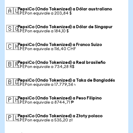
PepsiCo (Ondo Tokenized) a Dólar australiano
🇦🇺
1 PEPon equivale a 203,84 $
PepsiCo (Ondo Tokenized) a Dólar de Singapur
🇸🇬
1 PEPon equivale a 184,10 $
PepsiCo (Ondo Tokenized) a Franco Suizo
🇨🇭
1 PEPon equivale a 116,40 CHF
PepsiCo (Ondo Tokenized) a Real brasileño
🇧🇷
1 PEPon equivale a 734,28 R$
PepsiCo (Ondo Tokenized) a Taka de Bangladés
🇧🇩
1 PEPon equivale a 17.779,36 ৳
PepsiCo (Ondo Tokenized) a Peso Filipino
🇵🇭
1 PEPon equivale a 8744,71 ₱
PepsiCo (Ondo Tokenized) a Złoty polaco
🇵🇱
1 PEPon equivale a 535,20 zł