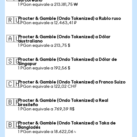
surcoreano
1 PGon equivale a 213.181,75 ₩
Procter & Gamble (Ondo Tokenized) a Rublo ruso
🇷🇺
1 PGon equivale a 12.463,41 ₽
Procter & Gamble (Ondo Tokenized) a Dólar
🇦🇺
australiano
1 PGon equivale a 213,75 $
Procter & Gamble (Ondo Tokenized) a Dólar de
🇸🇬
Singapur
1 PGon equivale a 192,56 $
Procter & Gamble (Ondo Tokenized) a Franco Suizo
🇨🇭
1 PGon equivale a 122,02 CHF
Procter & Gamble (Ondo Tokenized) a Real
🇧🇷
brasileño
1 PGon equivale a 769,39 R$
Procter & Gamble (Ondo Tokenized) a Taka de
🇧🇩
Bangladés
1 PGon equivale a 18.622,06 ৳