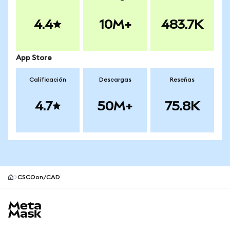
4.4
10M+
483.7K
App Store
Calificación
Descargas
Reseñas
4.7
50M+
75.8K
CSCOon/CAD
Pie de página del sitio MetaMask