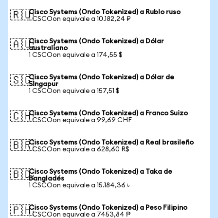
Cisco Systems (Ondo Tokenized) a Rublo ruso
🇷🇺
1 CSCOon equivale a 10.182,24 ₽
Cisco Systems (Ondo Tokenized) a Dólar
🇦🇺
australiano
1 CSCOon equivale a 174,55 $
Cisco Systems (Ondo Tokenized) a Dólar de
🇸🇬
Singapur
1 CSCOon equivale a 157,51 $
Cisco Systems (Ondo Tokenized) a Franco Suizo
🇨🇭
1 CSCOon equivale a 99,69 CHF
Cisco Systems (Ondo Tokenized) a Real brasileño
🇧🇷
1 CSCOon equivale a 628,60 R$
Cisco Systems (Ondo Tokenized) a Taka de
🇧🇩
Bangladés
1 CSCOon equivale a 15.184,36 ৳
Cisco Systems (Ondo Tokenized) a Peso Filipino
🇵🇭
1 CSCOon equivale a 7453,84 ₱