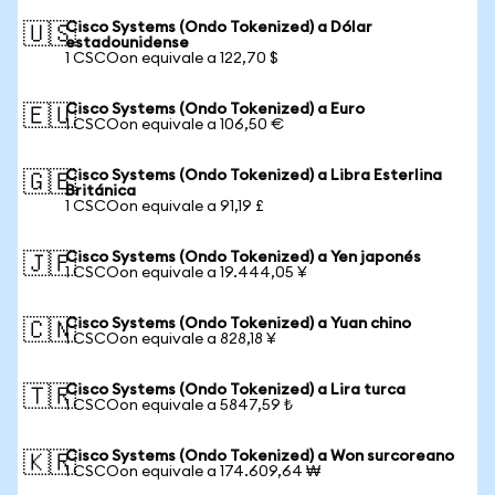
Cisco Systems (Ondo Tokenized) a Dólar
🇺🇸
estadounidense
1 CSCOon equivale a 122,70 $
Cisco Systems (Ondo Tokenized) a Euro
🇪🇺
1 CSCOon equivale a 106,50 €
Cisco Systems (Ondo Tokenized) a Libra Esterlina
🇬🇧
Británica
1 CSCOon equivale a 91,19 £
Cisco Systems (Ondo Tokenized) a Yen japonés
🇯🇵
1 CSCOon equivale a 19.444,05 ¥
Cisco Systems (Ondo Tokenized) a Yuan chino
🇨🇳
1 CSCOon equivale a 828,18 ¥
Cisco Systems (Ondo Tokenized) a Lira turca
🇹🇷
1 CSCOon equivale a 5847,59 ₺
Cisco Systems (Ondo Tokenized) a Won surcoreano
🇰🇷
1 CSCOon equivale a 174.609,64 ₩