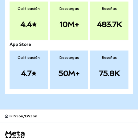
Calificación
Descargas
Reseñas
4.4
10M+
483.7K
App Store
Calificación
Descargas
Reseñas
4.7
50M+
75.8K
PINSon/EWZon
Pie de página del sitio MetaMask