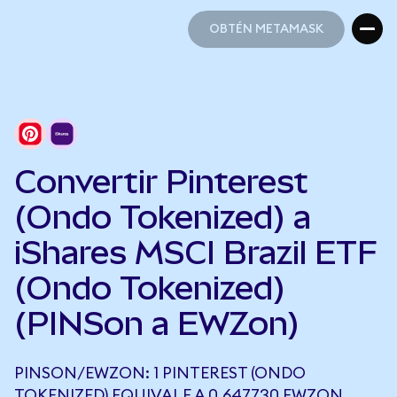
OBTÉN METAMASK
OBTÉN METAMASK
Convertir Pinterest
(Ondo Tokenized) a
iShares MSCI Brazil ETF
(Ondo Tokenized)
(PINSon a EWZon)
PINSON/EWZON: 1 PINTEREST (ONDO
TOKENIZED) EQUIVALE A 0,647730 EWZON