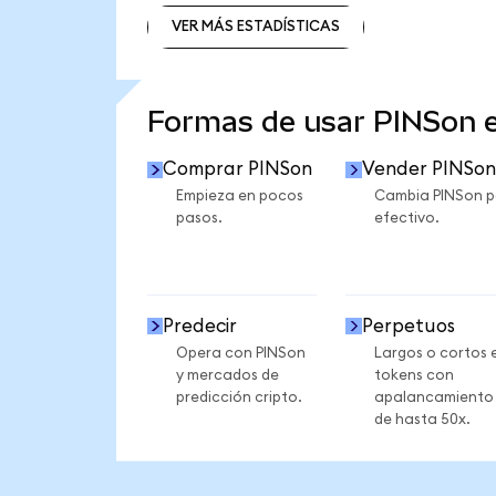
VER MÁS ESTADÍSTICAS
VER MÁS ESTADÍSTICAS
Formas de usar PINSon 
Comprar PINSon
Vender PINSon
Empieza en pocos
Cambia PINSon p
pasos.
efectivo.
Predecir
Perpetuos
Opera con PINSon
Largos o cortos 
y mercados de
tokens con
predicción cripto.
apalancamiento
de hasta 50x.