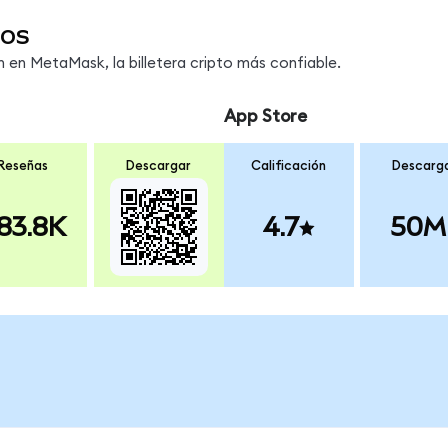
dos
en MetaMask, la billetera cripto más confiable.
App Store
Reseñas
Descargar
Calificación
Descarg
83.8K
4.7
50M