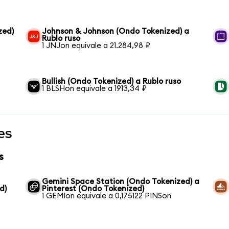
zed)
Johnson & Johnson (Ondo Tokenized) a
Rublo ruso
1 JNJon equivale a 21.284,98 ₽
Bullish (Ondo Tokenized) a Rublo ruso
1 BLSHon equivale a 1913,34 ₽
es
s
Gemini Space Station (Ondo Tokenized) a
d)
Pinterest (Ondo Tokenized)
1 GEMIon equivale a 0,175122 PINSon