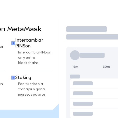
en MetaMask
Operar
Intercambiar
PINSon
or
Intercambia PINSon
en y entre
blockchains.
15m
30m
Staking
en
Pon tu cripto a
trabajar y gana
ingresos pasivos.