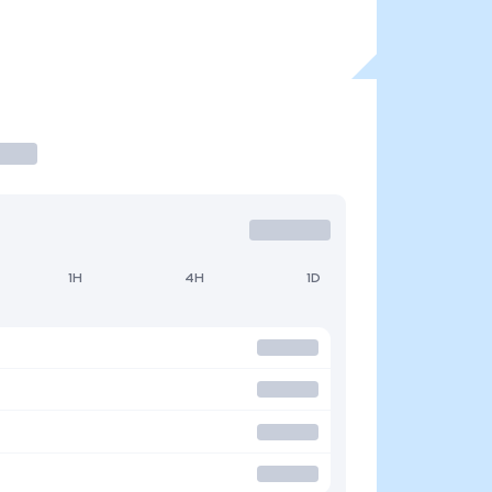
1H
4H
1D