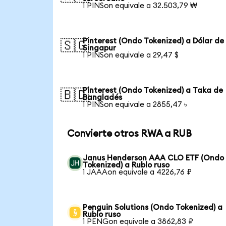
1 PINSon equivale a 32.503,79 ₩
Pinterest (Ondo Tokenized) a Dólar de
🇸🇬
Singapur
1 PINSon equivale a 29,47 $
Pinterest (Ondo Tokenized) a Taka de
🇧🇩
Bangladés
1 PINSon equivale a 2855,47 ৳
Convierte otros RWA a RUB
Janus Henderson AAA CLO ETF (Ondo
Tokenized) a Rublo ruso
1 JAAAon equivale a 4226,76 ₽
Penguin Solutions (Ondo Tokenized) a
Rublo ruso
1 PENGon equivale a 3862,83 ₽