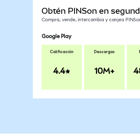
Obtén PINSon en segun
Compra, vende, intercambia y canjea PINSon 
Google Play
Calificación
Descargas
4.4
10M+
4