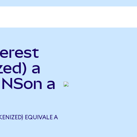
terest
zed) a
INSon a
KENIZED) EQUIVALE A