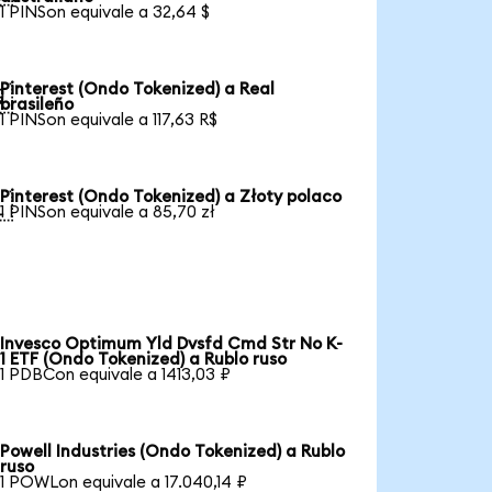
1 PINSon equivale a 32,64 $
Pinterest (Ondo Tokenized) a Real

brasileño
1 PINSon equivale a 117,63 R$
Pinterest (Ondo Tokenized) a Złoty polaco

1 PINSon equivale a 85,70 zł
Invesco Optimum Yld Dvsfd Cmd Str No K-
1 ETF (Ondo Tokenized) a Rublo ruso
1 PDBCon equivale a 1413,03 ₽
Powell Industries (Ondo Tokenized) a Rublo
ruso
1 POWLon equivale a 17.040,14 ₽