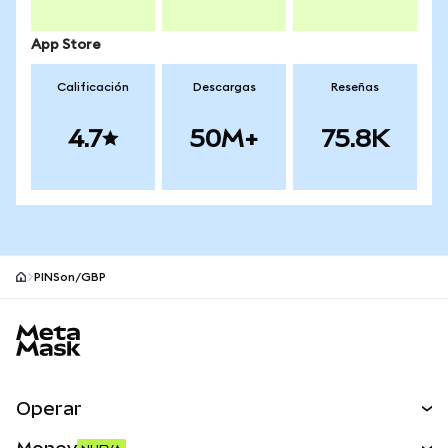
App Store
Calificación
Descargas
Reseñas
4.7
50M+
75.8K
PINSon/GBP
Pie de página del sitio MetaMask
Operar
Canjear