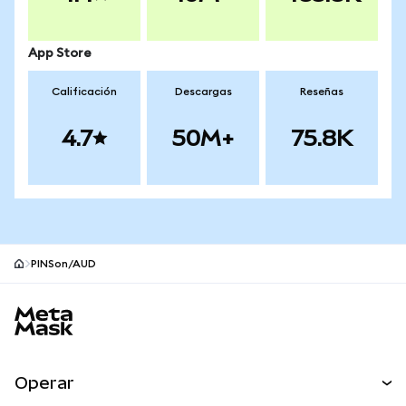
App Store
Calificación
Descargas
Reseñas
4.7
50M+
75.8K
PINSon/AUD
Pie de página del sitio MetaMask
Operar
Canjear