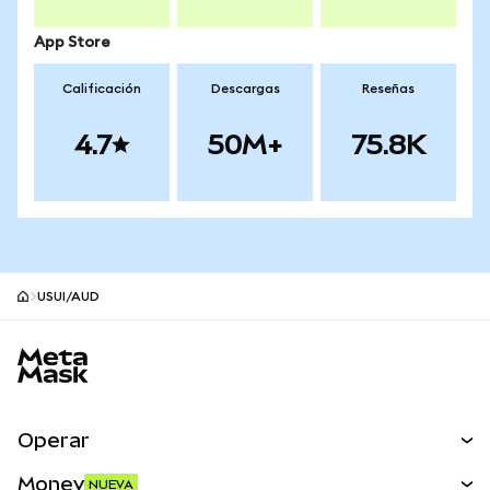
App Store
Calificación
Descargas
Reseñas
4.7
50M+
75.8K
USUI/AUD
Pie de página del sitio MetaMask
Operar
Canjear
Money
NUEVA