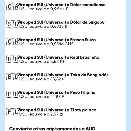
Wrapped SUI (Universal) a Dólar canadiense
🇨🇦
1 USUI equivale a 0,9644 $
Wrapped SUI (Universal) a Dólar de Singapur
🇸🇬
1 USUI equivale a 0,8835 $
Wrapped SUI (Universal) a Franco Suizo
🇨🇭
1 USUI equivale a 0,5586 CHF
Wrapped SUI (Universal) a Real brasileño
🇧🇷
1 USUI equivale a 3,52 R$
Wrapped SUI (Universal) a Taka de Bangladés
🇧🇩
1 USUI equivale a 85,32 ৳
Wrapped SUI (Universal) a Peso Filipino
🇵🇭
1 USUI equivale a 41,97 ₱
Wrapped SUI (Universal) a Złoty polaco
🇵🇱
1 USUI equivale a 2,57 zł
Convierte otras criptomonedas a AUD