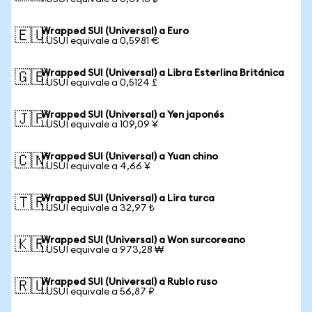
Wrapped SUI (Universal) a Euro
🇪🇺
1 USUI equivale a 0,5981 €
Wrapped SUI (Universal) a Libra Esterlina Británica
🇬🇧
1 USUI equivale a 0,5124 £
Wrapped SUI (Universal) a Yen japonés
🇯🇵
1 USUI equivale a 109,09 ¥
Wrapped SUI (Universal) a Yuan chino
🇨🇳
1 USUI equivale a 4,66 ¥
Wrapped SUI (Universal) a Lira turca
🇹🇷
1 USUI equivale a 32,97 ₺
Wrapped SUI (Universal) a Won surcoreano
🇰🇷
1 USUI equivale a 973,28 ₩
Wrapped SUI (Universal) a Rublo ruso
🇷🇺
1 USUI equivale a 56,87 ₽