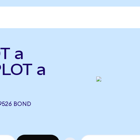
T a
PLOT a
89526 BOND