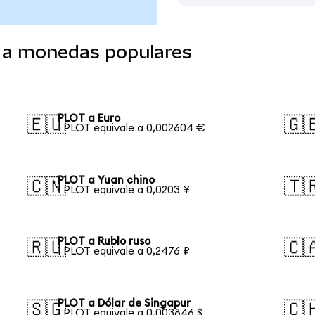
 a monedas populares
PLOT a Euro
🇪🇺
🇬
1 PLOT equivale a 0,002604 €
PLOT a Yuan chino
🇨🇳
🇹
1 PLOT equivale a 0,0203 ¥
PLOT a Rublo ruso
🇷🇺
🇨
1 PLOT equivale a 0,2476 ₽
PLOT a Dólar de Singapur
🇸🇬
🇨
1 PLOT equivale a 0,003846 $