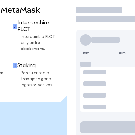
n MetaMask
Operar
Intercambiar
PLOT
r
Intercambia PLOT
en y entre
blockchains.
15m
30m
Staking
en
Pon tu cripto a
trabajar y gana
ingresos pasivos.