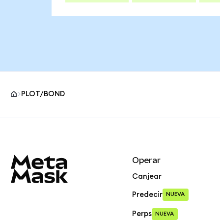
PLOT/BOND
Pie de página del sitio MetaMask
Operar
Canjear
Predecir
NUEVA
Perps
NUEVA