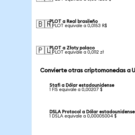
PLOT a Real brasileño
🇧🇷
1 PLOT equivale a 0,0153 R$
PLOT a Złoty polaco
🇵🇱
1 PLOT equivale a 0,0112 zł
Convierte otras criptomonedas a 
Stafi a Dólar estadounidense
1 FIS equivale a 0,00207 $
DSLA Protocol a Dólar estadounidense
1 DSLA equivale a 0,00005004 $