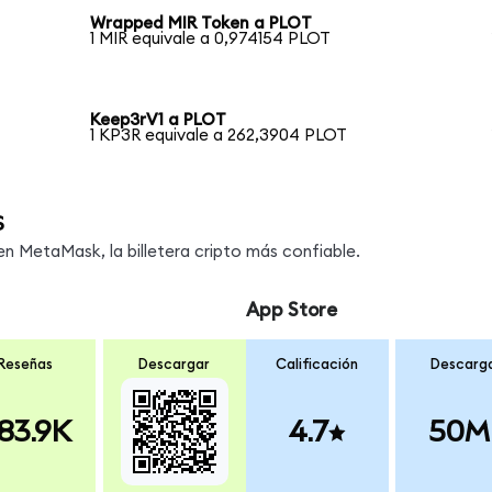
Wrapped MIR Token a PLOT
1 MIR equivale a 0,974154 PLOT
Keep3rV1 a PLOT
1 KP3R equivale a 262,3904 PLOT
s
 MetaMask, la billetera cripto más confiable.
App Store
Reseñas
Descargar
Calificación
Descarg
83.9K
4.7
50M