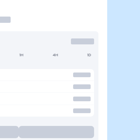
1H
4H
1D