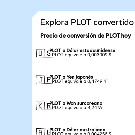
Explora PLOT convertido
Precio de conversión de PLOT hoy
PLOT a Dólar estadounidense
🇺🇸
1 PLOT equivale a 0,003009 $
PLOT a Yen japonés
🇯🇵
1 PLOT equivale a 0,4749 ¥
PLOT a Won surcoreano
🇰🇷
1 PLOT equivale a 4,24 ₩
PLOT a Dólar australiano
🇦🇺
1 PLOT equivale a 0,004258 $