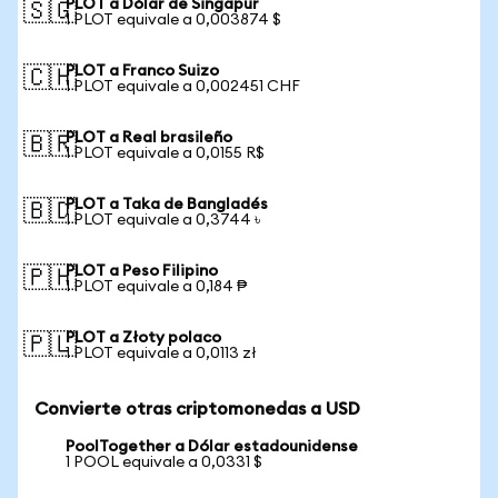
PLOT a Dólar de Singapur
🇸🇬
1 PLOT equivale a 0,003874 $
PLOT a Franco Suizo
🇨🇭
1 PLOT equivale a 0,002451 CHF
PLOT a Real brasileño
🇧🇷
1 PLOT equivale a 0,0155 R$
PLOT a Taka de Bangladés
🇧🇩
1 PLOT equivale a 0,3744 ৳
PLOT a Peso Filipino
🇵🇭
1 PLOT equivale a 0,184 ₱
PLOT a Złoty polaco
🇵🇱
1 PLOT equivale a 0,0113 zł
Convierte otras criptomonedas a USD
PoolTogether a Dólar estadounidense
1 POOL equivale a 0,0331 $