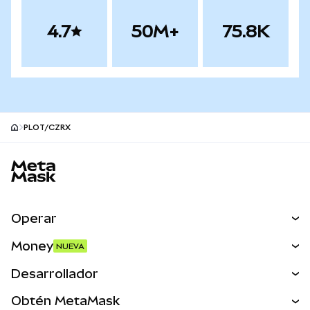
4.7
50M+
75.8K
PLOT/CZRX
Pie de página del sitio MetaMask
Operar
Canjear
Money
NUEVA
Predecir
NUEVA
Comprar
Desarrollador
Perps
NUEVA
Tarjeta
Ver los documentos
Obtén MetaMask
Activos del mundo real