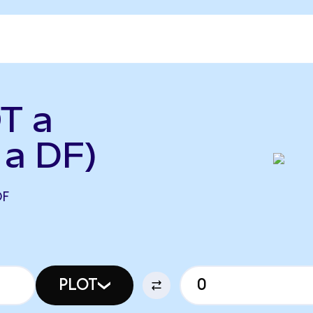
T a
 a DF)
DF
PLOT