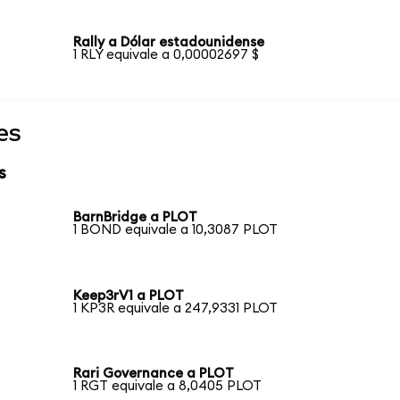
Rally a Dólar estadounidense
1 RLY equivale a 0,00002697 $
es
s
BarnBridge a PLOT
1 BOND equivale a 10,3087 PLOT
Keep3rV1 a PLOT
1 KP3R equivale a 247,9331 PLOT
Rari Governance a PLOT
1 RGT equivale a 8,0405 PLOT