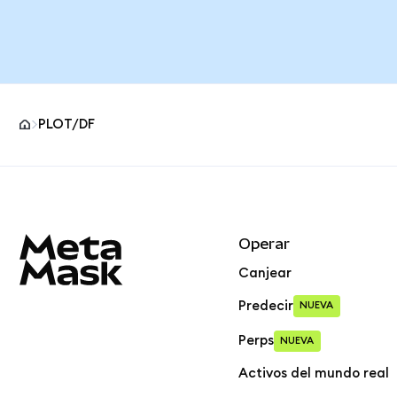
PLOT/DF
Pie de página del sitio MetaMask
Operar
Canjear
Predecir
NUEVA
Perps
NUEVA
Activos del mundo real