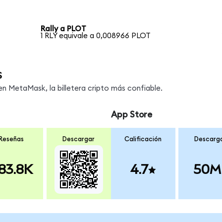
Rally a PLOT
1 RLY equivale a 0,008966 PLOT
s
 MetaMask, la billetera cripto más confiable.
App Store
Reseñas
Descargar
Calificación
Descarg
83.8K
4.7
50M