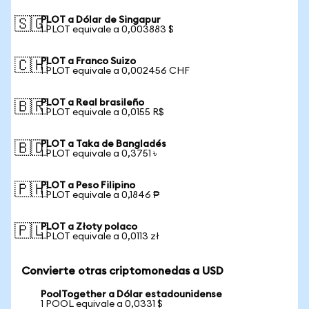
PLOT a Dólar de Singapur
🇸🇬
1 PLOT equivale a 0,003883 $
PLOT a Franco Suizo
🇨🇭
1 PLOT equivale a 0,002456 CHF
PLOT a Real brasileño
🇧🇷
1 PLOT equivale a 0,0155 R$
PLOT a Taka de Bangladés
🇧🇩
1 PLOT equivale a 0,3751 ৳
PLOT a Peso Filipino
🇵🇭
1 PLOT equivale a 0,1846 ₱
PLOT a Złoty polaco
🇵🇱
1 PLOT equivale a 0,0113 zł
Convierte otras criptomonedas a USD
PoolTogether a Dólar estadounidense
1 POOL equivale a 0,0331 $