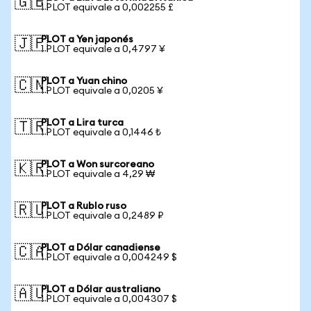
🇬🇧
1 PLOT equivale a 0,002255 £
PLOT a Yen japonés
🇯🇵
1 PLOT equivale a 0,4797 ¥
PLOT a Yuan chino
🇨🇳
1 PLOT equivale a 0,0205 ¥
PLOT a Lira turca
🇹🇷
1 PLOT equivale a 0,1446 ₺
PLOT a Won surcoreano
🇰🇷
1 PLOT equivale a 4,29 ₩
PLOT a Rublo ruso
🇷🇺
1 PLOT equivale a 0,2489 ₽
PLOT a Dólar canadiense
🇨🇦
1 PLOT equivale a 0,004249 $
PLOT a Dólar australiano
🇦🇺
1 PLOT equivale a 0,004307 $