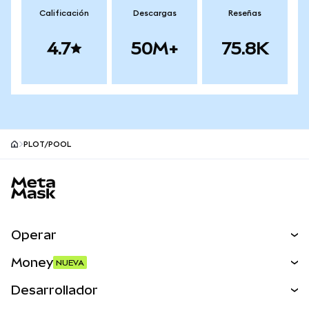
Calificación
Descargas
Reseñas
4.7
50M+
75.8K
PLOT/POOL
Pie de página del sitio MetaMask
Operar
Canjear
Money
NUEVA
Predecir
NUEVA
Comprar
Desarrollador
Perps
NUEVA
Tarjeta
Ver los documentos