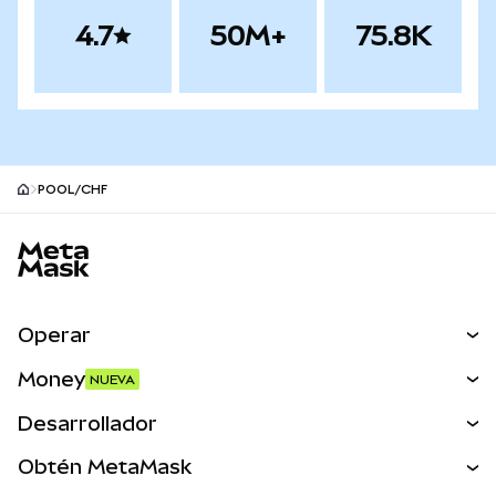
4.7
50M+
75.8K
POOL/CHF
Pie de página del sitio MetaMask
Operar
Canjear
Money
NUEVA
Predecir
NUEVA
Comprar
Desarrollador
Perps
NUEVA
Tarjeta
Ver los documentos
Obtén MetaMask
Activos del mundo real
mUSD
NUEVA
Panel
Obtén Metamask