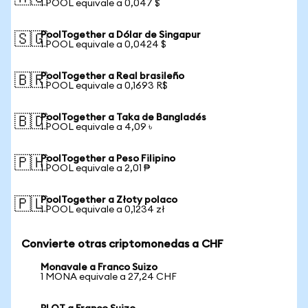
1 POOL equivale a 0,047 $
PoolTogether a Dólar de Singapur
🇸🇬
1 POOL equivale a 0,0424 $
PoolTogether a Real brasileño
🇧🇷
1 POOL equivale a 0,1693 R$
PoolTogether a Taka de Bangladés
🇧🇩
1 POOL equivale a 4,09 ৳
PoolTogether a Peso Filipino
🇵🇭
1 POOL equivale a 2,01 ₱
PoolTogether a Złoty polaco
🇵🇱
1 POOL equivale a 0,1234 zł
Convierte otras criptomonedas a CHF
Monavale a Franco Suizo
1 MONA equivale a 27,24 CHF