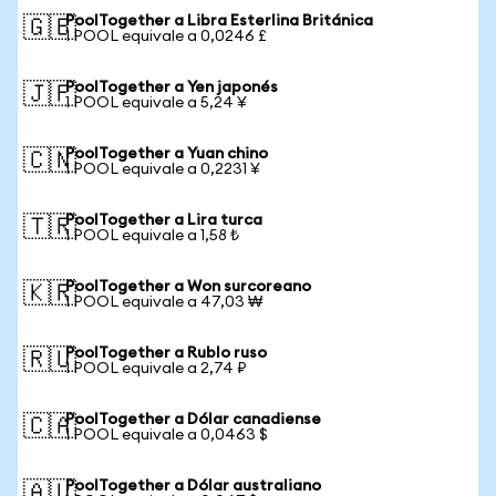
PoolTogether a Libra Esterlina Británica
🇬🇧
1 POOL equivale a 0,0246 £
PoolTogether a Yen japonés
🇯🇵
1 POOL equivale a 5,24 ¥
PoolTogether a Yuan chino
🇨🇳
1 POOL equivale a 0,2231 ¥
PoolTogether a Lira turca
🇹🇷
1 POOL equivale a 1,58 ₺
PoolTogether a Won surcoreano
🇰🇷
1 POOL equivale a 47,03 ₩
PoolTogether a Rublo ruso
🇷🇺
1 POOL equivale a 2,74 ₽
PoolTogether a Dólar canadiense
🇨🇦
1 POOL equivale a 0,0463 $
PoolTogether a Dólar australiano
🇦🇺