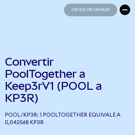
OBTÉN METAMASK
OBTÉN METAMASK
Convertir
PoolTogether a
Keep3rV1 (POOL a
KP3R)
POOL/KP3R: 1 POOLTOGETHER EQUIVALE A
0,042568 KP3R