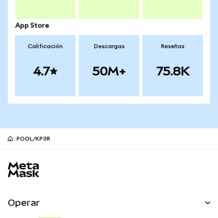
App Store
Calificación
Descargas
Reseñas
4.7
50M+
75.8K
POOL/KP3R
Pie de página del sitio MetaMask
Operar
Canjear