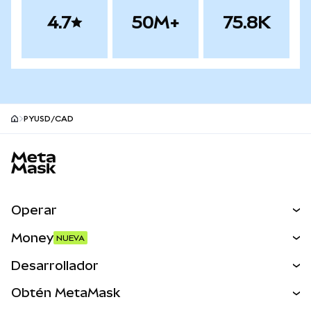
4.7
50M+
75.8K
PYUSD/CAD
Pie de página del sitio MetaMask
Operar
Canjear
Money
NUEVA
Predecir
NUEVA
Comprar
Desarrollador
Perps
NUEVA
Tarjeta
Ver los documentos
Obtén MetaMask
Activos del mundo real
mUSD
NUEVA
Panel
Obtén Metamask