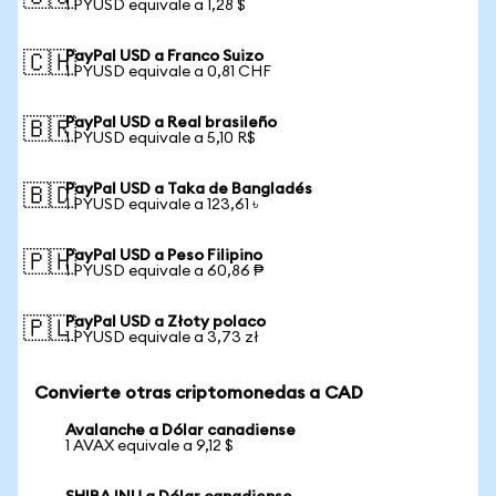
1 PYUSD equivale a 1,28 $
PayPal USD a Franco Suizo
🇨🇭
1 PYUSD equivale a 0,81 CHF
PayPal USD a Real brasileño
🇧🇷
1 PYUSD equivale a 5,10 R$
PayPal USD a Taka de Bangladés
🇧🇩
1 PYUSD equivale a 123,61 ৳
PayPal USD a Peso Filipino
🇵🇭
1 PYUSD equivale a 60,86 ₱
PayPal USD a Złoty polaco
🇵🇱
1 PYUSD equivale a 3,73 zł
Convierte otras criptomonedas a CAD
Avalanche a Dólar canadiense
1 AVAX equivale a 9,12 $