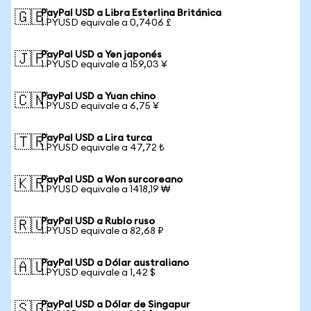
PayPal USD a Libra Esterlina Británica
🇬🇧
1 PYUSD equivale a 0,7406 £
PayPal USD a Yen japonés
🇯🇵
1 PYUSD equivale a 159,03 ¥
PayPal USD a Yuan chino
🇨🇳
1 PYUSD equivale a 6,75 ¥
PayPal USD a Lira turca
🇹🇷
1 PYUSD equivale a 47,72 ₺
PayPal USD a Won surcoreano
🇰🇷
1 PYUSD equivale a 1418,19 ₩
PayPal USD a Rublo ruso
🇷🇺
1 PYUSD equivale a 82,68 ₽
PayPal USD a Dólar australiano
🇦🇺
1 PYUSD equivale a 1,42 $
PayPal USD a Dólar de Singapur
🇸🇬