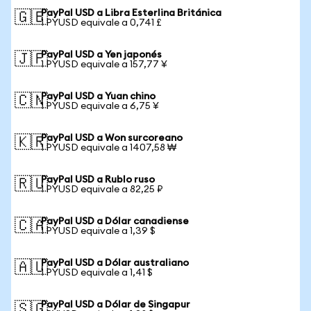
PayPal USD a Libra Esterlina Británica
🇬🇧
1 PYUSD equivale a 0,741 £
PayPal USD a Yen japonés
🇯🇵
1 PYUSD equivale a 157,77 ¥
PayPal USD a Yuan chino
🇨🇳
1 PYUSD equivale a 6,75 ¥
PayPal USD a Won surcoreano
🇰🇷
1 PYUSD equivale a 1407,58 ₩
PayPal USD a Rublo ruso
🇷🇺
1 PYUSD equivale a 82,25 ₽
PayPal USD a Dólar canadiense
🇨🇦
1 PYUSD equivale a 1,39 $
PayPal USD a Dólar australiano
🇦🇺
1 PYUSD equivale a 1,41 $
PayPal USD a Dólar de Singapur
🇸🇬