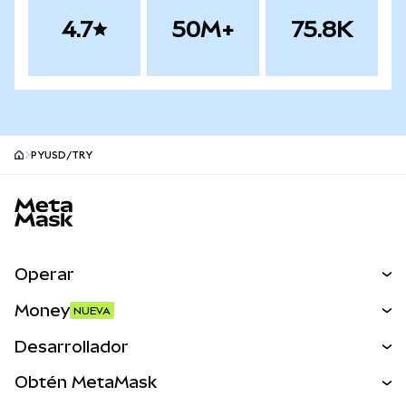
4.7
50M+
75.8K
PYUSD/TRY
Pie de página del sitio MetaMask
Operar
Canjear
Money
NUEVA
Predecir
NUEVA
Comprar
Desarrollador
Perps
NUEVA
Tarjeta
Ver los documentos
Obtén MetaMask
Activos del mundo real
mUSD
NUEVA
Panel
Obtén Metamask