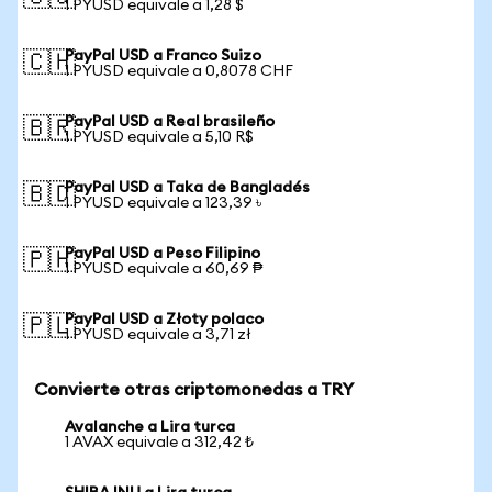
1 PYUSD equivale a 1,28 $
PayPal USD a Franco Suizo
🇨🇭
1 PYUSD equivale a 0,8078 CHF
PayPal USD a Real brasileño
🇧🇷
1 PYUSD equivale a 5,10 R$
PayPal USD a Taka de Bangladés
🇧🇩
1 PYUSD equivale a 123,39 ৳
PayPal USD a Peso Filipino
🇵🇭
1 PYUSD equivale a 60,69 ₱
PayPal USD a Złoty polaco
🇵🇱
1 PYUSD equivale a 3,71 zł
Convierte otras criptomonedas a TRY
Avalanche a Lira turca
1 AVAX equivale a 312,42 ₺