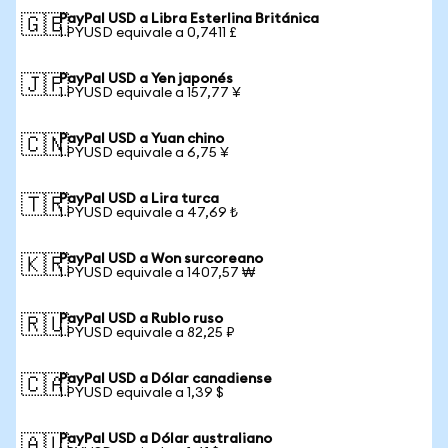
PayPal USD a Libra Esterlina Británica
🇬🇧
1 PYUSD equivale a 0,7411 £
PayPal USD a Yen japonés
🇯🇵
1 PYUSD equivale a 157,77 ¥
PayPal USD a Yuan chino
🇨🇳
1 PYUSD equivale a 6,75 ¥
PayPal USD a Lira turca
🇹🇷
1 PYUSD equivale a 47,69 ₺
PayPal USD a Won surcoreano
🇰🇷
1 PYUSD equivale a 1407,57 ₩
PayPal USD a Rublo ruso
🇷🇺
1 PYUSD equivale a 82,25 ₽
PayPal USD a Dólar canadiense
🇨🇦
1 PYUSD equivale a 1,39 $
PayPal USD a Dólar australiano
🇦🇺