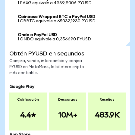
1 PAXG equivale a 4339,9006 PYUSD
Coinbase Wrapped BTC a PayPal USD
1 CBBTC equivale a 65032,1930 PYUSD
Ondo a PayPal USD
1 ONDO equivale a 0,356690 PYUSD
Obtén PYUSD en segundos
Compra, vende, intercambia y canjea
PYUSD en MetaMask, la billetera cripto
más confiable.
Google Play
Calificación
Descargas
Reseñas
4.4
10M+
483.9K
App Store