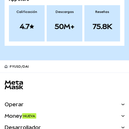
Calificación
Descargas
Reseñas
4.7
50M+
75.8K
PYUSD/DAI
Pie de página del sitio MetaMask
Operar
Canjear
Money
NUEVA
Predecir
NUEVA
Comprar
Desarrollador