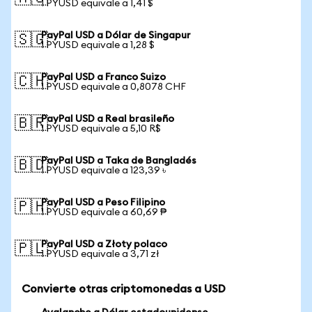
1 PYUSD equivale a 1,41 $
PayPal USD a Dólar de Singapur
🇸🇬
1 PYUSD equivale a 1,28 $
PayPal USD a Franco Suizo
🇨🇭
1 PYUSD equivale a 0,8078 CHF
PayPal USD a Real brasileño
🇧🇷
1 PYUSD equivale a 5,10 R$
PayPal USD a Taka de Bangladés
🇧🇩
1 PYUSD equivale a 123,39 ৳
PayPal USD a Peso Filipino
🇵🇭
1 PYUSD equivale a 60,69 ₱
PayPal USD a Złoty polaco
🇵🇱
1 PYUSD equivale a 3,71 zł
Convierte otras criptomonedas a USD