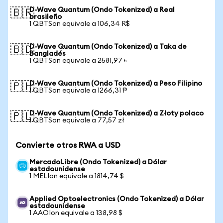
D-Wave Quantum (Ondo Tokenized) a Real
🇧🇷
brasileño
1 QBTSon equivale a 106,34 R$
D-Wave Quantum (Ondo Tokenized) a Taka de
🇧🇩
Bangladés
1 QBTSon equivale a 2581,97 ৳
D-Wave Quantum (Ondo Tokenized) a Peso Filipino
🇵🇭
1 QBTSon equivale a 1266,31 ₱
D-Wave Quantum (Ondo Tokenized) a Złoty polaco
🇵🇱
1 QBTSon equivale a 77,57 zł
Convierte otros RWA a USD
MercadoLibre (Ondo Tokenized) a Dólar
estadounidense
1 MELIon equivale a 1814,74 $
Applied Optoelectronics (Ondo Tokenized) a Dólar
estadounidense
1 AAOIon equivale a 138,98 $