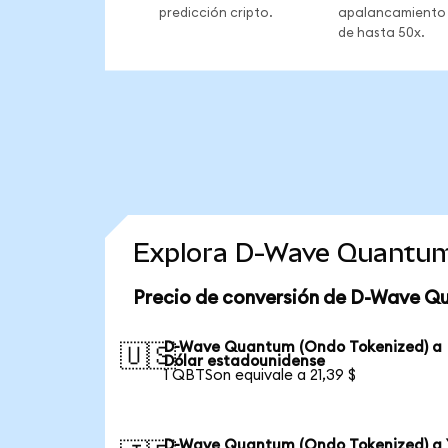
predicción cripto.
apalancamiento
de hasta 50x.
Explora D-Wave Quantum
Precio de conversión de D-Wave Q
D-Wave Quantum (Ondo Tokenized) a
🇺🇸
Dólar estadounidense
1 QBTSon equivale a 21,39 $
D-Wave Quantum (Ondo Tokenized) a 