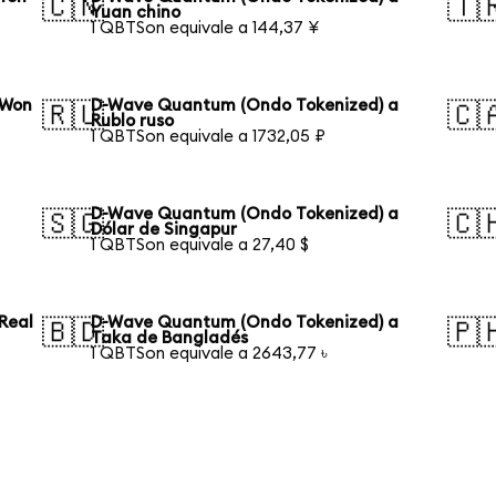
🇨🇳
🇹
Yuan chino
1 QBTSon equivale a 144,37 ¥
 Won
D-Wave Quantum (Ondo Tokenized) a
🇷🇺
🇨
Rublo ruso
1 QBTSon equivale a 1732,05 ₽
D-Wave Quantum (Ondo Tokenized) a
🇸🇬
🇨
Dólar de Singapur
1 QBTSon equivale a 27,40 $
Real
D-Wave Quantum (Ondo Tokenized) a
🇧🇩
🇵
Taka de Bangladés
1 QBTSon equivale a 2643,77 ৳