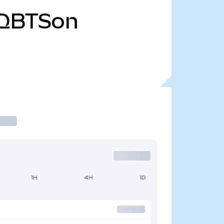
QBTSon
1H
4H
1D