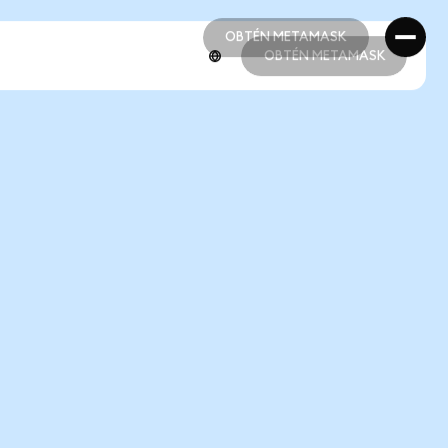
OBTÉN METAMASK
OBTÉN METAMASK
OBTÉN METAMASK
OBTÉN METAMASK