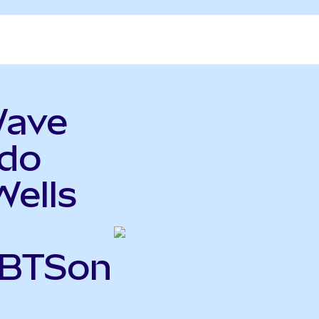
Wave
do
Wells
QBTSon