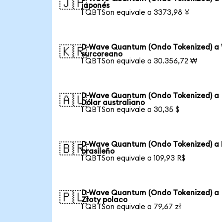
🇯🇵
japonés
1 QBTSon equivale a 3373,98 ¥
D-Wave Quantum (Ondo Tokenized) a
🇰🇷
surcoreano
1 QBTSon equivale a 30.356,72 ₩
D-Wave Quantum (Ondo Tokenized) a
🇦🇺
Dólar australiano
1 QBTSon equivale a 30,35 $
D-Wave Quantum (Ondo Tokenized) a 
🇧🇷
brasileño
1 QBTSon equivale a 109,93 R$
D-Wave Quantum (Ondo Tokenized) a
🇵🇱
Złoty polaco
1 QBTSon equivale a 79,67 zł