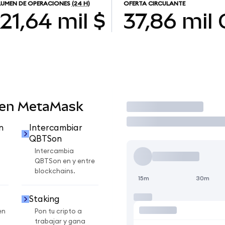
UMEN DE OPERACIONES
(24 H)
OFERTA CIRCULANTE
21,64 mil $
37,86 mil
 en MetaMask
Operar
n
Intercambiar
QBTSon
Intercambia
QBTSon en y entre
blockchains.
15m
30m
Staking
en
Pon tu cripto a
trabajar y gana