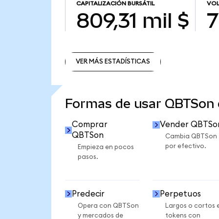
CAPITALIZACIÓN BURSÁTIL
VOL
809,31 mil $
7
VER MÁS ESTADÍSTICAS
VER MÁS ESTADÍSTICAS
Formas de usar QBTSon
Comprar
Vender QBTSo
QBTSon
Cambia QBTSon
por efectivo.
Empieza en pocos
pasos.
Predecir
Perpetuos
Opera con QBTSon
Largos o cortos 
y mercados de
tokens con