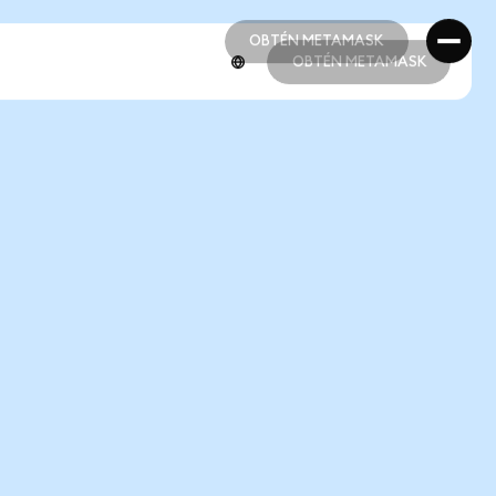
OBTÉN METAMASK
OBTÉN METAMASK
OBTÉN METAMASK
OBTÉN METAMASK