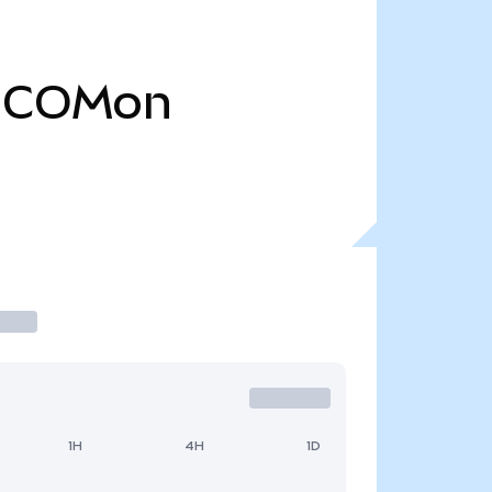
COMon
1H
4H
1D