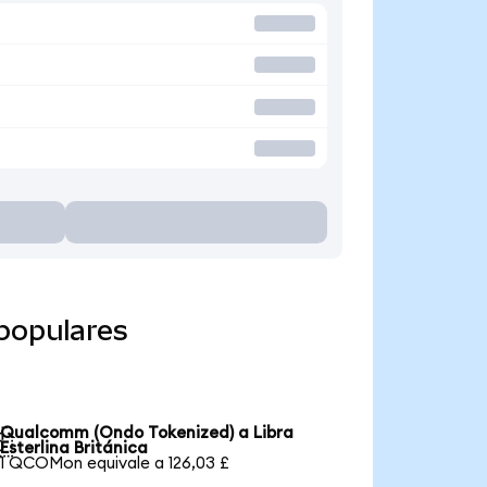
populares
Qualcomm (Ondo Tokenized) a Libra

Esterlina Británica
1 QCOMon equivale a 126,03 £