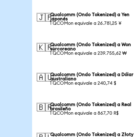
Qualcomm (Ondo Tokenized) a Yen
🇯🇵
japonés
1 QCOMon equivale a 26.781,25 ¥
Qualcomm (Ondo Tokenized) a Won
🇰🇷
surcoreano
1 QCOMon equivale a 239.755,62 ₩
Qualcomm (Ondo Tokenized) a Dólar
🇦🇺
australiano
1 QCOMon equivale a 240,74 $
Qualcomm (Ondo Tokenized) a Real
🇧🇷
brasileño
1 QCOMon equivale a 867,70 R$
Qualcomm (Ondo Tokenized) a Złoty