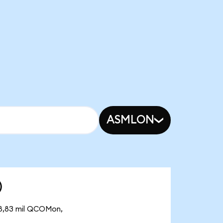
ASMLON
)
18,83 mil QCOMon,