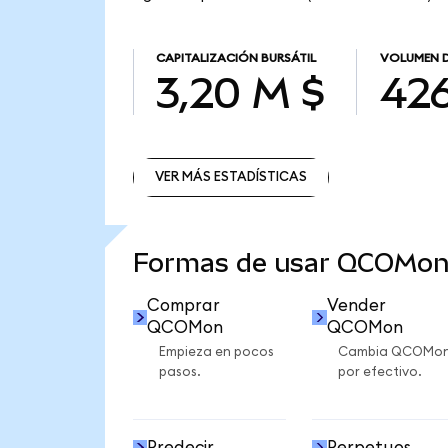
CAPITALIZACIÓN BURSÁTIL
VOLUMEN D
3,20 M $
426
VER MÁS ESTADÍSTICAS
VER MÁS ESTADÍSTICAS
Formas de usar QCOMon
Comprar
Vender
QCOMon
QCOMon
Empieza en pocos
Cambia QCOMo
pasos.
por efectivo.
Predecir
Perpetuos