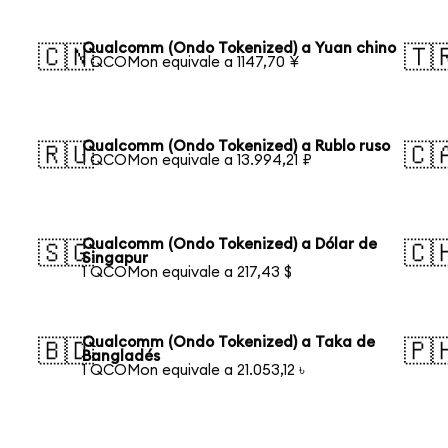
Qualcomm (Ondo Tokenized) a Yuan chino
🇨🇳
🇹
1 QCOMon equivale a 1147,70 ¥
Qualcomm (Ondo Tokenized) a Rublo ruso
🇷🇺
🇨
1 QCOMon equivale a 13.994,21 ₽
Qualcomm (Ondo Tokenized) a Dólar de
🇸🇬
🇨
Singapur
1 QCOMon equivale a 217,43 $
Qualcomm (Ondo Tokenized) a Taka de
🇧🇩
🇵
Bangladés
1 QCOMon equivale a 21.053,12 ৳