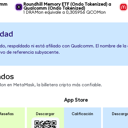
comm
Roundhill Memory ETF (Ondo Tokenized) a
Qualcomm (Ondo Tokenized)
1 DRAMon equivale a 0,305956 QCOMon
idad
do, respaldado ni está afiliado con Qualcomm. El nombre de la 
tivo de referencia subyacente.
ndos
 en MetaMask, la billetera cripto más confiable.
App Store
Reseñas
Descargar
Calificación
Descarg