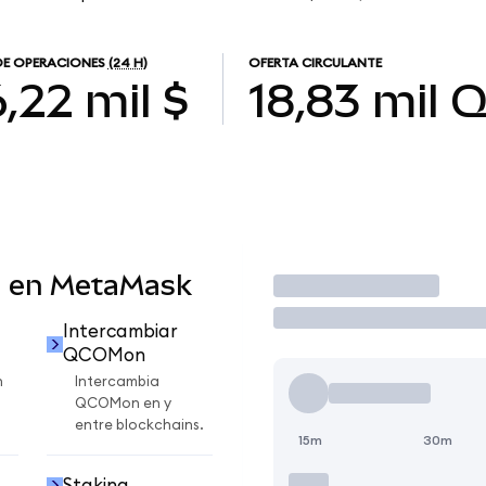
E OPERACIONES
(24 H)
OFERTA CIRCULANTE
,22 mil $
18,83 mil
Q
 en MetaMask
Operar
Intercambiar
QCOMon
n
Intercambia
QCOMon en y
entre blockchains.
15m
30m
Staking