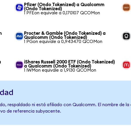
Pfizer (Ondo Tokenized) a Qualcomm
(Ondo Tokenized)
1 PFEon equivale a 0,170107 QCOMon
m
Procter & Gamble (Ondo Tokenized) a
Qualcomm (Ondo Tokenized)
1 PGon equivale a 0,943470 QCOMon
a
iShares Russell 2000 ETF (Ondo Tokenized)
a Qualcomm (Ondo Tokenized)
1 IWMon equivale a 1,9130 QCOMon
idad
do, respaldado ni está afiliado con Qualcomm. El nombre de la 
tivo de referencia subyacente.