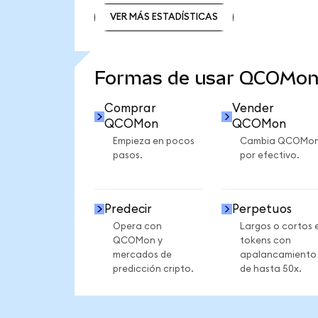
VER MÁS ESTADÍSTICAS
VER MÁS ESTADÍSTICAS
Formas de usar QCOMon
Comprar
Vender
QCOMon
QCOMon
Empieza en pocos
Cambia QCOMo
pasos.
por efectivo.
Predecir
Perpetuos
Opera con
Largos o cortos 
QCOMon y
tokens con
mercados de
apalancamiento
predicción cripto.
de hasta 50x.