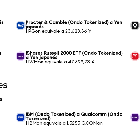
és
Procter & Gamble (Ondo Tokenized) a Yen
japonés
1 PGon equivale a 23.623,86 ¥
a
iShares Russell 2000 ETF (Ondo Tokenized)
a Yen japonés
1 IWMon equivale a 47.899,73 ¥
es
s
IBM (Ondo Tokenized) a Qualcomm (Ondo
Tokenized)
n
1 IBMon equivale a 1,5255 QCOMon