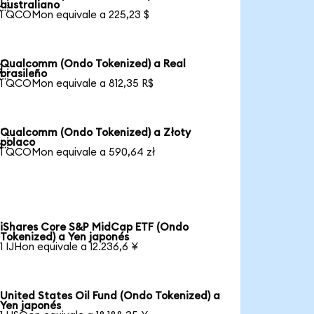

australiano
1 QCOMon equivale a 225,23 $
Qualcomm (Ondo Tokenized) a Real

brasileño
1 QCOMon equivale a 812,35 R$
Qualcomm (Ondo Tokenized) a Złoty

polaco
1 QCOMon equivale a 590,64 zł
iShares Core S&P MidCap ETF (Ondo
Tokenized) a Yen japonés
1 IJHon equivale a 12.236,6 ¥
United States Oil Fund (Ondo Tokenized) a
Yen japonés