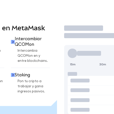
 en MetaMask
Operar
Intercambiar
QCOMon
n
Intercambia
QCOMon en y
entre blockchains.
15m
30m
Staking
en
Pon tu cripto a
trabajar y gana
ingresos pasivos.