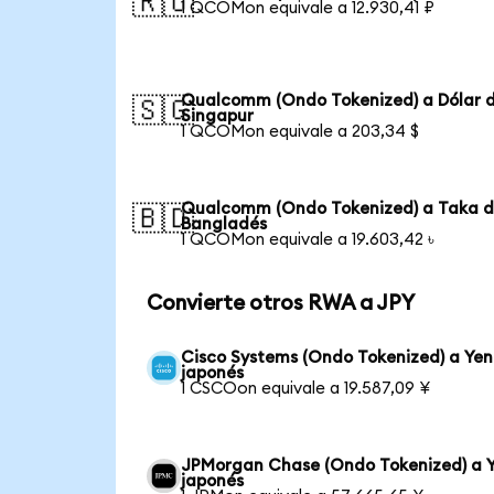
🇷🇺
1 QCOMon equivale a 12.930,41 ₽
Qualcomm (Ondo Tokenized) a Dólar 
🇸🇬
Singapur
1 QCOMon equivale a 203,34 $
Qualcomm (Ondo Tokenized) a Taka 
🇧🇩
Bangladés
1 QCOMon equivale a 19.603,42 ৳
Convierte otros RWA a JPY
Cisco Systems (Ondo Tokenized) a Yen
japonés
1 CSCOon equivale a 19.587,09 ¥
JPMorgan Chase (Ondo Tokenized) a 
japonés