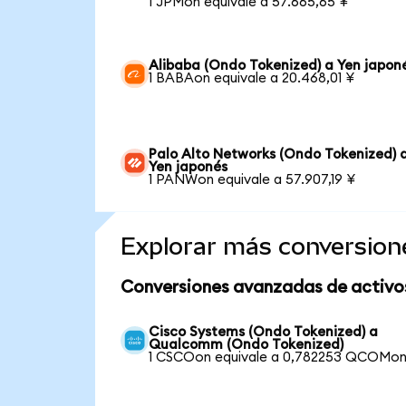
1 JPMon equivale a 57.665,65 ¥
Alibaba (Ondo Tokenized) a Yen japon
1 BABAon equivale a 20.468,01 ¥
Palo Alto Networks (Ondo Tokenized) 
Yen japonés
1 PANWon equivale a 57.907,19 ¥
Explorar más conversion
Conversiones avanzadas de activo
Cisco Systems (Ondo Tokenized) a
Qualcomm (Ondo Tokenized)
1 CSCOon equivale a 0,782253 QCOMo