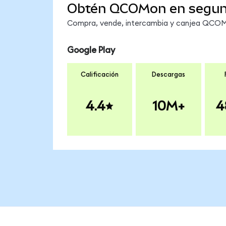
Obtén QCOMon en segu
Compra, vende, intercambia y canjea QCOMon
Google Play
Calificación
Descargas
4.4
10M+
4