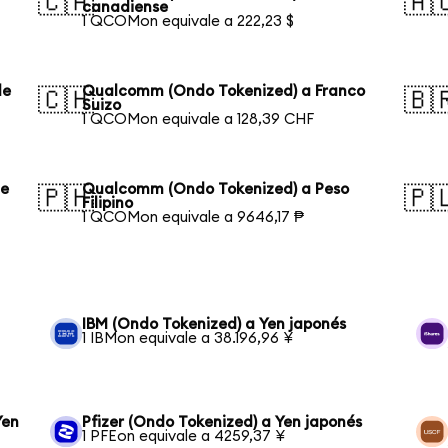
🇨🇦
🇦
canadiense
1 QCOMon equivale a 222,23 $
de
Qualcomm (Ondo Tokenized) a Franco
🇨🇭
🇧
Suizo
1 QCOMon equivale a 128,39 CHF
de
Qualcomm (Ondo Tokenized) a Peso
🇵🇭
🇵
Filipino
1 QCOMon equivale a 9646,17 ₱
IBM (Ondo Tokenized) a Yen japonés
1 IBMon equivale a 38.196,96 ¥
Yen
Pfizer (Ondo Tokenized) a Yen japonés
1 PFEon equivale a 4259,37 ¥