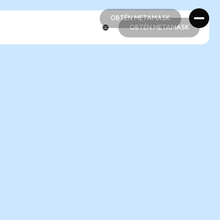
OBTÉN METAMASK
OBTÉN METAMASK
OBTÉN METAMASK
OBTÉN METAMASK