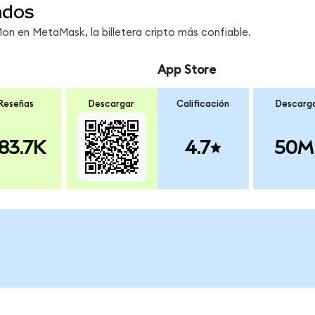
ndos
 en MetaMask, la billetera cripto más confiable.
App Store
Reseñas
Descargar
Calificación
Descarg
83.7K
4.7
50M