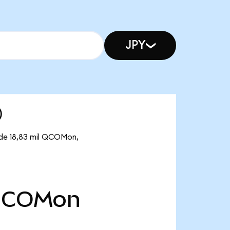
JPY
)
 de 18,83 mil QCOMon,
COMon