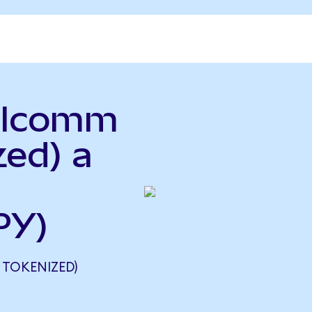
alcomm
zed) a
PY)
TOKENIZED)