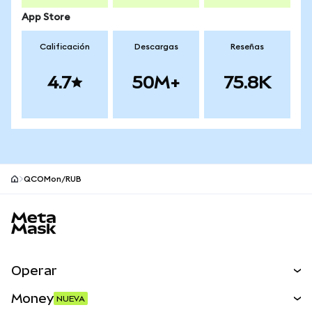
App Store
Calificación
Descargas
Reseñas
4.7
50M+
75.8K
QCOMon/RUB
Pie de página del sitio MetaMask
Operar
Canjear
Money
NUEVA
Predecir
NUEVA