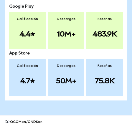
Google Play
Calificación
Descargas
Reseñas
4.4
10M+
483.9K
App Store
Calificación
Descargas
Reseñas
4.7
50M+
75.8K
QCOMon/ONDSon
Pie de página del sitio MetaMask