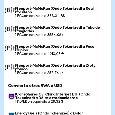
Freeport-McMoRan (Ondo Tokenized) a Real
🇧🇷
brasileño
1 FCXon equivale a 353,34 R$
Freeport-McMoRan (Ondo Tokenized) a Taka de
🇧🇩
Bangladés
1 FCXon equivale a 8556,66 ৳
Freeport-McMoRan (Ondo Tokenized) a Peso
🇵🇭
Filipino
1 FCXon equivale a 4210,05 ₱
Freeport-McMoRan (Ondo Tokenized) a Złoty
🇵🇱
polaco
1 FCXon equivale a 257,76 zł
Convierte otros RWA a USD
KraneShares CSI China Internet ETF (Ondo
Tokenized) a Dólar estadounidense
1 KWEBon equivale a 28,32 $
Energy Fuels (Ondo Tokenized) a Dólar