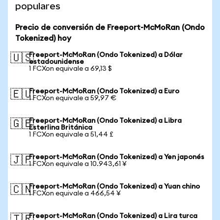
populares
Precio de conversión de Freeport-McMoRan (Ondo
Tokenized) hoy
Freeport-McMoRan (Ondo Tokenized) a Dólar
🇺🇸
estadounidense
1 FCXon equivale a 69,13 $
Freeport-McMoRan (Ondo Tokenized) a Euro
🇪🇺
1 FCXon equivale a 59,97 €
Freeport-McMoRan (Ondo Tokenized) a Libra
🇬🇧
Esterlina Británica
1 FCXon equivale a 51,44 £
Freeport-McMoRan (Ondo Tokenized) a Yen japonés
🇯🇵
1 FCXon equivale a 10.943,61 ¥
Freeport-McMoRan (Ondo Tokenized) a Yuan chino
🇨🇳
1 FCXon equivale a 466,54 ¥
Freeport-McMoRan (Ondo Tokenized) a Lira turca
🇹🇷