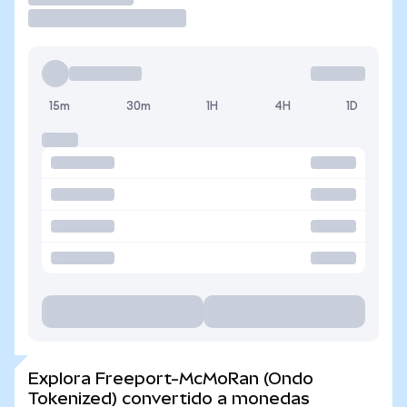
15m
30m
1H
4H
1D
Explora Freeport-McMoRan (Ondo
Tokenized) convertido a monedas