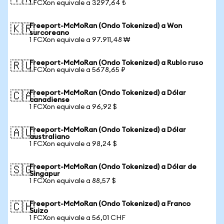
1 FCXon equivale a 3297,64 ₺
Freeport-McMoRan (Ondo Tokenized) a Won
🇰🇷
surcoreano
1 FCXon equivale a 97.911,48 ₩
Freeport-McMoRan (Ondo Tokenized) a Rublo ruso
🇷🇺
1 FCXon equivale a 5678,65 ₽
Freeport-McMoRan (Ondo Tokenized) a Dólar
🇨🇦
canadiense
1 FCXon equivale a 96,92 $
Freeport-McMoRan (Ondo Tokenized) a Dólar
🇦🇺
australiano
1 FCXon equivale a 98,24 $
Freeport-McMoRan (Ondo Tokenized) a Dólar de
🇸🇬
Singapur
1 FCXon equivale a 88,57 $
Freeport-McMoRan (Ondo Tokenized) a Franco
🇨🇭
Suizo
1 FCXon equivale a 56,01 CHF