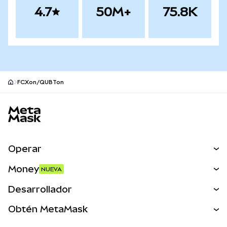
4.7
50M+
75.8K
FCXon/QUBTon
Pie de página del sitio MetaMask
Operar
Canjear
Money
NUEVA
Predecir
NUEVA
Comprar
Desarrollador
Perps
NUEVA
Tarjeta
Ver los documentos
Obtén MetaMask
Activos del mundo real
mUSD
NUEVA
Panel
Obtén Metamask