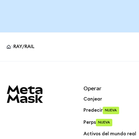
RAY/RAIL
Pie de página del sitio MetaMask
Operar
Canjear
Predecir
NUEVA
Perps
NUEVA
Activos del mundo real