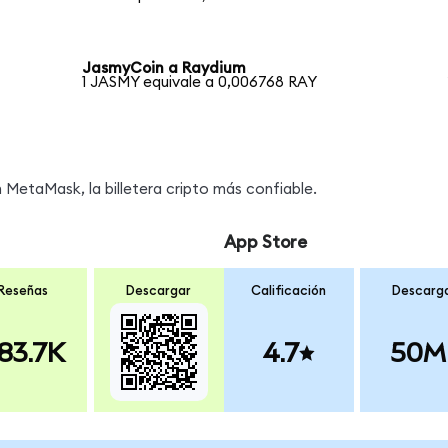
JasmyCoin a Raydium
1 JASMY equivale a 0,006768 RAY
MetaMask, la billetera cripto más confiable.
App Store
Reseñas
Descargar
Calificación
Descarg
83.7K
4.7
50M