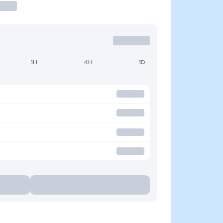
1H
4H
1D