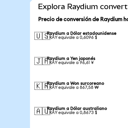
Explora Raydium convert
Precio de conversión de Raydium h
Raydium a Dólar estadounidense
🇺🇸
1 RAY equivale a 0,6096 $
Raydium a Yen japonés
🇯🇵
1 RAY equivale a 96,61 ¥
Raydium a Won surcoreano
🇰🇷
1 RAY equivale a 867,58 ₩
Raydium a Dólar australiano
🇦🇺
1 RAY equivale a 0,8673 $