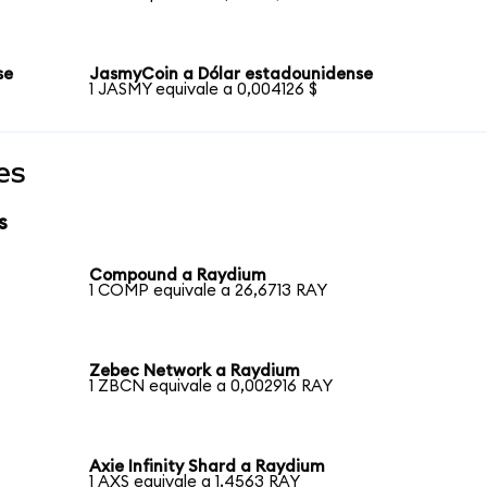
se
JasmyCoin a Dólar estadounidense
1 JASMY equivale a 0,004126 $
es
s
Compound a Raydium
1 COMP equivale a 26,6713 RAY
Zebec Network a Raydium
1 ZBCN equivale a 0,002916 RAY
Axie Infinity Shard a Raydium
1 AXS equivale a 1,4563 RAY