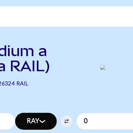
ydium a
a RAIL)
26324 RAIL
RAY