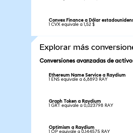
Convex Finance a Dólar estadouniden
1 CVX equivale a 1,52 $
Explorar más conversion
Conversiones avanzadas de activo
Ethereum Name Service a Raydium
1 ENS equivale a 6,8893 RAY
Graph Token a Raydium
1 GRT equivale a 0,023798 RAY
Optimism a Raydium
1 OP equivale a 0,144575 RAY