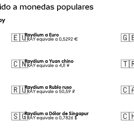
ido a monedas populares
oy
Raydium a Euro
🇪🇺
🇬
1 RAY equivale a 0,5292 €
Raydium a Yuan chino
🇨🇳
🇹
1 RAY equivale a 4,11 ¥
Raydium a Rublo ruso
🇷🇺
🇨
1 RAY equivale a 50,59 ₽
Raydium a Dólar de Singapur
🇸🇬
🇨
1 RAY equivale a 0,7826 $