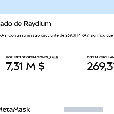
rcado de Raydium
RAY. Con un suministro circulante de 269,31 M RAY, significa qu
VOLUMEN DE OPERACIONES
(24 H)
OFERTA CIRCULA
7,31 M $
269,3
 MetaMask
Operar