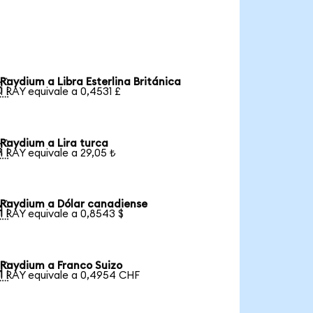
Raydium a Libra Esterlina Británica

1 RAY equivale a 0,4531 £
Raydium a Lira turca

1 RAY equivale a 29,05 ₺
Raydium a Dólar canadiense

1 RAY equivale a 0,8543 $
Raydium a Franco Suizo

1 RAY equivale a 0,4954 CHF