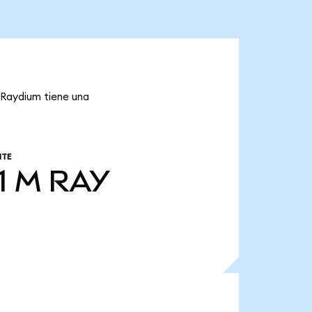
e Raydium tiene una
NTE
1 M
RAY