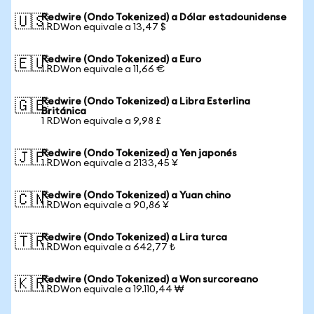
Redwire (Ondo Tokenized) a Dólar estadounidense
🇺🇸
1 RDWon equivale a 13,47 $
Redwire (Ondo Tokenized) a Euro
🇪🇺
1 RDWon equivale a 11,66 €
Redwire (Ondo Tokenized) a Libra Esterlina
🇬🇧
Británica
1 RDWon equivale a 9,98 £
Redwire (Ondo Tokenized) a Yen japonés
🇯🇵
1 RDWon equivale a 2133,45 ¥
Redwire (Ondo Tokenized) a Yuan chino
🇨🇳
1 RDWon equivale a 90,86 ¥
Redwire (Ondo Tokenized) a Lira turca
🇹🇷
1 RDWon equivale a 642,77 ₺
Redwire (Ondo Tokenized) a Won surcoreano
🇰🇷
1 RDWon equivale a 19.110,44 ₩