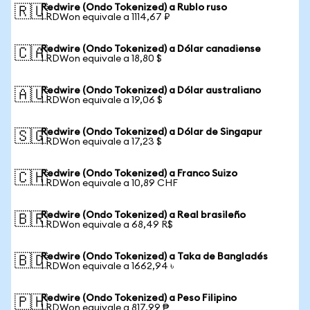
Redwire (Ondo Tokenized) a Rublo ruso
🇷🇺
1 RDWon equivale a 1114,67 ₽
Redwire (Ondo Tokenized) a Dólar canadiense
🇨🇦
1 RDWon equivale a 18,80 $
Redwire (Ondo Tokenized) a Dólar australiano
🇦🇺
1 RDWon equivale a 19,06 $
Redwire (Ondo Tokenized) a Dólar de Singapur
🇸🇬
1 RDWon equivale a 17,23 $
Redwire (Ondo Tokenized) a Franco Suizo
🇨🇭
1 RDWon equivale a 10,89 CHF
Redwire (Ondo Tokenized) a Real brasileño
🇧🇷
1 RDWon equivale a 68,49 R$
Redwire (Ondo Tokenized) a Taka de Bangladés
🇧🇩
1 RDWon equivale a 1662,94 ৳
Redwire (Ondo Tokenized) a Peso Filipino
🇵🇭
1 RDWon equivale a 817,99 ₱