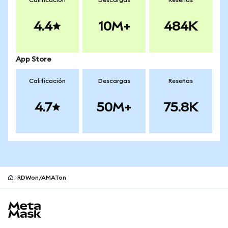
Calificación
Descargas
Reseñas
4.4
10M+
484K
App Store
Calificación
Descargas
Reseñas
4.7
50M+
75.8K
RDWon/AMATon
Pie de página del sitio MetaMask