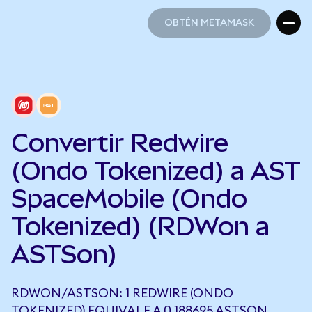
OBTÉN METAMASK
OBTÉN METAMASK
Convertir Redwire
(Ondo Tokenized) a AST
SpaceMobile (Ondo
Tokenized) (RDWon a
ASTSon)
RDWON/ASTSON: 1 REDWIRE (ONDO
TOKENIZED) EQUIVALE A 0,188695 ASTSON