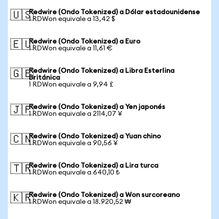
Redwire (Ondo Tokenized) a Dólar estadounidense
🇺🇸
1 RDWon equivale a 13,42 $
Redwire (Ondo Tokenized) a Euro
🇪🇺
1 RDWon equivale a 11,61 €
Redwire (Ondo Tokenized) a Libra Esterlina
🇬🇧
Británica
1 RDWon equivale a 9,94 £
Redwire (Ondo Tokenized) a Yen japonés
🇯🇵
1 RDWon equivale a 2114,07 ¥
Redwire (Ondo Tokenized) a Yuan chino
🇨🇳
1 RDWon equivale a 90,56 ¥
Redwire (Ondo Tokenized) a Lira turca
🇹🇷
1 RDWon equivale a 640,10 ₺
Redwire (Ondo Tokenized) a Won surcoreano
🇰🇷
1 RDWon equivale a 18.920,52 ₩