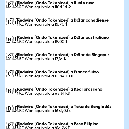
Redwire (Ondo Tokenized) a Rublo ruso
🇷🇺
1 RDWon equivale a 1104,14 ₽
Redwire (Ondo Tokenized) a Dólar canadiense
🇨🇦
1 RDWon equivale a 18,70 $
Redwire (Ondo Tokenized) a Dólar australiano
🇦🇺
1 RDWon equivale a 19,00 $
Redwire (Ondo Tokenized) a Dólar de Singapur
🇸🇬
1 RDWon equivale a 17,16 $
Redwire (Ondo Tokenized) a Franco Suizo
🇨🇭
1 RDWon equivale a 10,84 CHF
Redwire (Ondo Tokenized) a Real brasileño
🇧🇷
1 RDWon equivale a 68,51 R$
Redwire (Ondo Tokenized) a Taka de Bangladés
🇧🇩
1 RDWon equivale a 1661,08 ৳
Redwire (Ondo Tokenized) a Peso Filipino
🇵🇭
1 RDWon equivale a 816,26 ₱