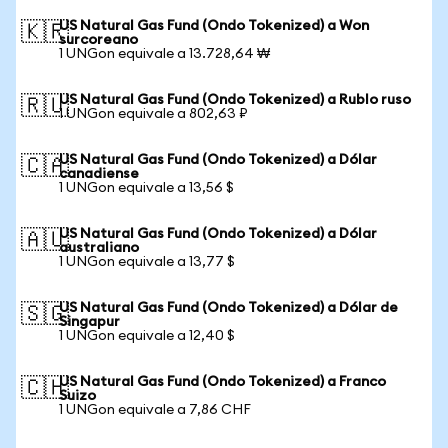
US Natural Gas Fund (Ondo Tokenized) a Won
🇰🇷
surcoreano
1 UNGon equivale a 13.728,64 ₩
US Natural Gas Fund (Ondo Tokenized) a Rublo ruso
🇷🇺
1 UNGon equivale a 802,63 ₽
US Natural Gas Fund (Ondo Tokenized) a Dólar
🇨🇦
canadiense
1 UNGon equivale a 13,56 $
US Natural Gas Fund (Ondo Tokenized) a Dólar
🇦🇺
australiano
1 UNGon equivale a 13,77 $
US Natural Gas Fund (Ondo Tokenized) a Dólar de
🇸🇬
Singapur
1 UNGon equivale a 12,40 $
US Natural Gas Fund (Ondo Tokenized) a Franco
🇨🇭
Suizo
1 UNGon equivale a 7,86 CHF