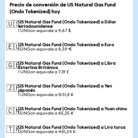
Precio de conversión de US Natural Gas Fund
(Ondo Tokenized) hoy
US Natural Gas Fund (Ondo Tokenized) a Dólar
🇺🇸
estadounidense
1 UNGon equivale a 9,67 $
US Natural Gas Fund (Ondo Tokenized) a Euro
🇪🇺
1 UNGon equivale a 8,39 €
US Natural Gas Fund (Ondo Tokenized) a Libra
🇬🇧
Esterlina Británica
1 UNGon equivale a 7,19 £
US Natural Gas Fund (Ondo Tokenized) a Yen
🇯🇵
japonés
1 UNGon equivale a 1531,8 ¥
US Natural Gas Fund (Ondo Tokenized) a Yuan chino
🇨🇳
1 UNGon equivale a 65,25 ¥
US Natural Gas Fund (Ondo Tokenized) a Lira turca
🇹🇷
1 UNGon equivale a 461,24 ₺