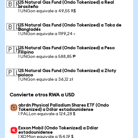
US Natural Gas Fund (Ondo Tokenized) a Real
🇧🇷
brasileño
1 UNGon equivale a 49,55 R$
US Natural Gas Fund (Ondo Tokenized) a Taka de
🇧🇩
Bangladés
1 UNGon equivale a 1199,24 ৳
US Natural Gas Fund (Ondo Tokenized) a Peso
🇵🇭
Filipino
1 UNGon equivale a 588,85 ₱
US Natural Gas Fund (Ondo Tokenized) a Złoty
🇵🇱
polaco
1 UNGon equivale a 36,12 zł
Convierte otros RWA a USD
abrdn Physical Palladium Shares ETF (Ondo
Tokenized) a Dólar estadounidense
1 PALLon equivale a 124,28 $
Exxon Mobil (Ondo Tokenized) a Dólar
estadounidense
1 XOMon equivale a 154,19 $