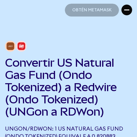
OBTÉN METAMASK
OBTÉN METAMASK
Convertir US Natural
Gas Fund (Ondo
Tokenized) a Redwire
(Ondo Tokenized)
(UNGon a RDWon)
UNGON/RDWON: 1 US NATURAL GAS FUND
(ONDO TOKENIZED) EQUIVALE A 0,820883