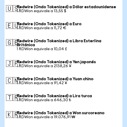
Redwire (Ondo Tokenized) a Dólar estadounidense
🇺🇸
1 RDWon equivale a 13,55 $
Redwire (Ondo Tokenized) a Euro
🇪🇺
1 RDWon equivale a 11,72 €
Redwire (Ondo Tokenized) a Libra Esterlina
🇬🇧
Británica
1 RDWon equivale a 10,04 £
Redwire (Ondo Tokenized) a Yen japonés
🇯🇵
1 RDWon equivale a 2138,26 ¥
Redwire (Ondo Tokenized) a Yuan chino
🇨🇳
1 RDWon equivale a 91,42 ¥
Redwire (Ondo Tokenized) a Lira turca
🇹🇷
1 RDWon equivale a 646,30 ₺
Redwire (Ondo Tokenized) a Won surcoreano
🇰🇷
1 RDWon equivale a 19.076,91 ₩