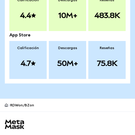
Calificación
Descargas
Reseñas
4.4
10M+
483.8K
App Store
Calificación
Descargas
Reseñas
4.7
50M+
75.8K
RDWon/BZon
Pie de página del sitio MetaMask