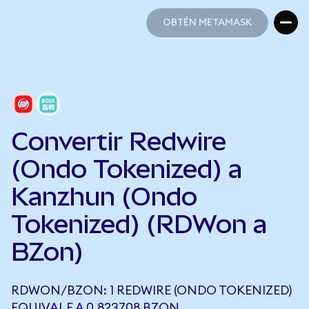
OBTÉN METAMASK
OBTÉN METAMASK
Convertir Redwire
(Ondo Tokenized) a
Kanzhun (Ondo
Tokenized) (RDWon a
BZon)
RDWON/BZON: 1 REDWIRE (ONDO TOKENIZED)
EQUIVALE A 0,823708 BZON