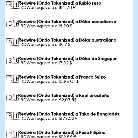
Redwire (Ondo Tokenized) a Rublo ruso
🇷🇺
1 RDWon equivale a 1114,70 ₽
Redwire (Ondo Tokenized) a Dólar canadiense
🇨🇦
1 RDWon equivale a 18,90 $
Redwire (Ondo Tokenized) a Dólar australiano
🇦🇺
1 RDWon equivale a 19,17 $
Redwire (Ondo Tokenized) a Dólar de Singapur
🇸🇬
1 RDWon equivale a 17,32 $
Redwire (Ondo Tokenized) a Franco Suizo
🇨🇭
1 RDWon equivale a 10,95 CHF
Redwire (Ondo Tokenized) a Real brasileño
🇧🇷
1 RDWon equivale a 69,07 R$
Redwire (Ondo Tokenized) a Taka de Bangladés
🇧🇩
1 RDWon equivale a 1672,32 ৳
Redwire (Ondo Tokenized) a Peso Filipino
🇵🇭
1 RDWon equivale a 822,56 ₱