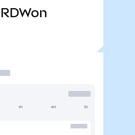
RDWon
1H
4H
1D