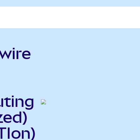
wire
uting
zed)
TIon)