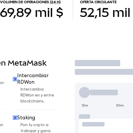
VOLUMEN DE OPERACIONES
(24 H)
OFERTA CIRCULANTE
69,89 mil $
52,15 mil
en MetaMask
Operar
Intercambiar
RDWon
or
Intercambia
RDWon en y entre
blockchains.
15m
30m
Staking
en
Pon tu cripto a
trabajar y gana