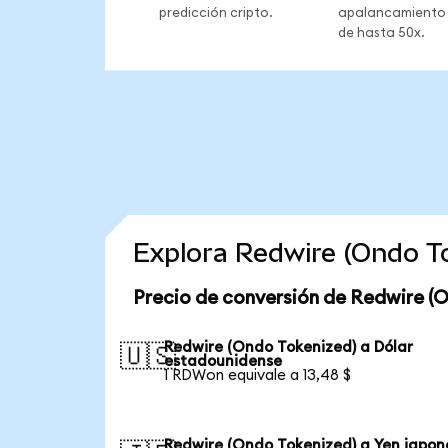
predicción cripto.
apalancamiento
de hasta 50x.
Explora Redwire (Ondo T
Precio de conversión de Redwire (
Redwire (Ondo Tokenized) a Dólar
🇺🇸
estadounidense
1 RDWon equivale a 13,48 $
Redwire (Ondo Tokenized) a Yen japon