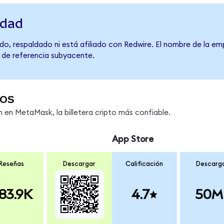
idad
o, respaldado ni está afiliado con Redwire. El nombre de la em
o de referencia subyacente.
os
en MetaMask, la billetera cripto más confiable.
App Store
Reseñas
Descargar
Calificación
Descarg
83.9K
4.7
50M