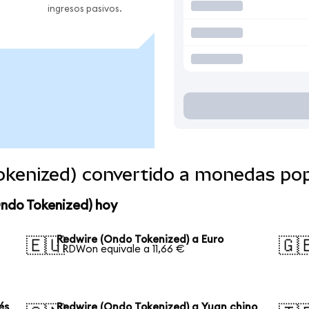
ingresos pasivos.
okenized) convertido a monedas po
Ondo Tokenized) hoy
Redwire (Ondo Tokenized) a Euro
🇪🇺
🇬
1 RDWon equivale a 11,66 €
és
Redwire (Ondo Tokenized) a Yuan chino