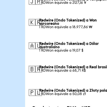
🇯🇵
1 RDWon equivale a 2127,16 ¥
Redwire (Ondo Tokenized) a Won
🇰🇷
surcoreano
1 RDWon equivale a 18.977,86 ₩
Redwire (Ondo Tokenized) a Dólar
🇦🇺
australiano
1 RDWon equivale a 19,07 $
Redwire (Ondo Tokenized) a Real brasi
🇧🇷
1 RDWon equivale a 68,71 R$
Redwire (Ondo Tokenized) a Złoty pol
🇵🇱
1 RDWon equivale a 50,08 zł