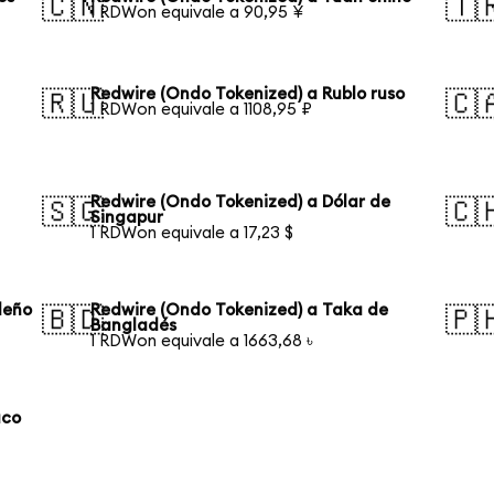
🇨🇳
🇹
1 RDWon equivale a 90,95 ¥
Redwire (Ondo Tokenized) a Rublo ruso
🇷🇺
🇨
1 RDWon equivale a 1108,95 ₽
Redwire (Ondo Tokenized) a Dólar de
🇸🇬
🇨
Singapur
1 RDWon equivale a 17,23 $
leño
Redwire (Ondo Tokenized) a Taka de
🇧🇩
🇵
Bangladés
1 RDWon equivale a 1663,68 ৳
aco