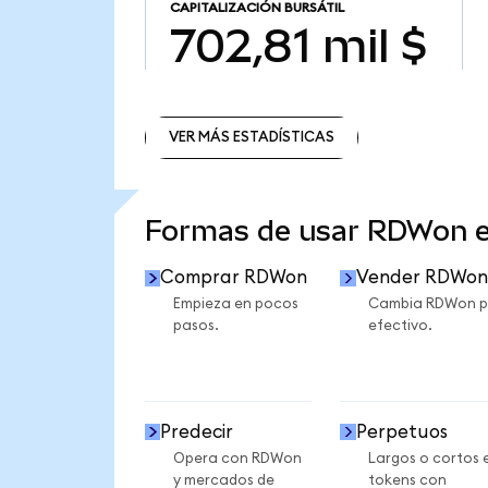
CAPITALIZACIÓN BURSÁTIL
702,81 mil $
VER MÁS ESTADÍSTICAS
VER MÁS ESTADÍSTICAS
Formas de usar RDWon 
Comprar RDWon
Vender RDWon
Empieza en pocos
Cambia RDWon p
pasos.
efectivo.
Predecir
Perpetuos
Opera con RDWon
Largos o cortos 
y mercados de
tokens con