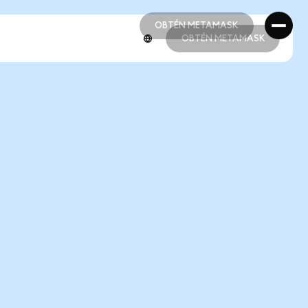
OBTÉN METAMASK
OBTÉN METAMASK
OBTÉN METAMASK
OBTÉN METAMASK