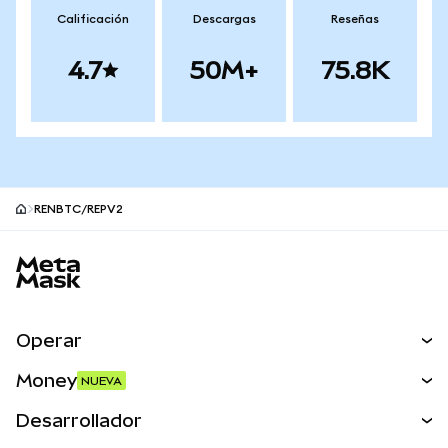
Calificación
Descargas
Reseñas
4.7
50M+
75.8K
RENBTC/REPV2
Pie de página del sitio MetaMask
Operar
Canjear
Money
NUEVA
Predecir
NUEVA
Comprar
Desarrollador
Perps
NUEVA
Tarjeta
Ver los documentos