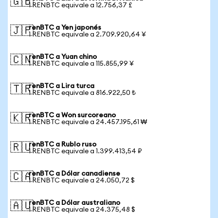
🇬🇧
1 RENBTC equivale a 12.756,37 £
renBTC a Yen japonés
🇯🇵
1 RENBTC equivale a 2.709.920,64 ¥
renBTC a Yuan chino
🇨🇳
1 RENBTC equivale a 115.855,99 ¥
renBTC a Lira turca
🇹🇷
1 RENBTC equivale a 816.922,50 ₺
renBTC a Won surcoreano
🇰🇷
1 RENBTC equivale a 24.457.195,61 ₩
renBTC a Rublo ruso
🇷🇺
1 RENBTC equivale a 1.399.413,54 ₽
renBTC a Dólar canadiense
🇨🇦
1 RENBTC equivale a 24.050,72 $
renBTC a Dólar australiano
🇦🇺
1 RENBTC equivale a 24.375,48 $