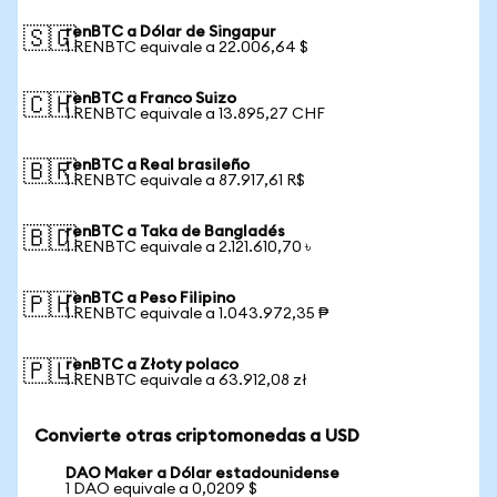
renBTC a Dólar de Singapur
🇸🇬
1 RENBTC equivale a 22.006,64 $
renBTC a Franco Suizo
🇨🇭
1 RENBTC equivale a 13.895,27 CHF
renBTC a Real brasileño
🇧🇷
1 RENBTC equivale a 87.917,61 R$
renBTC a Taka de Bangladés
🇧🇩
1 RENBTC equivale a 2.121.610,70 ৳
renBTC a Peso Filipino
🇵🇭
1 RENBTC equivale a 1.043.972,35 ₱
renBTC a Złoty polaco
🇵🇱
1 RENBTC equivale a 63.912,08 zł
Convierte otras criptomonedas a USD
DAO Maker a Dólar estadounidense
1 DAO equivale a 0,0209 $