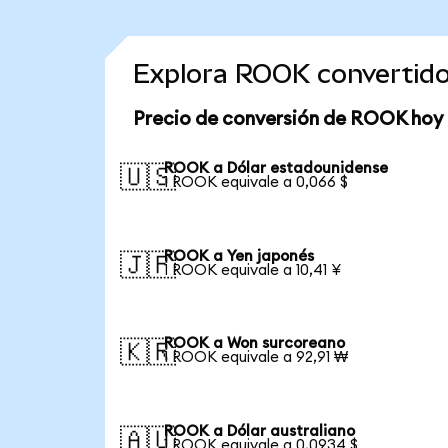
Explora ROOK convertid
Precio de conversión de ROOK hoy
ROOK a Dólar estadounidense
🇺🇸
1 ROOK equivale a 0,066 $
ROOK a Yen japonés
🇯🇵
1 ROOK equivale a 10,41 ¥
ROOK a Won surcoreano
🇰🇷
1 ROOK equivale a 92,91 ₩
ROOK a Dólar australiano
🇦🇺
1 ROOK equivale a 0,0934 $