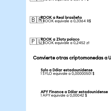
ROOK a Real brasileño
🇧🇷
1 ROOK equivale a 0,3364 R$
ROOK a Złoty polaco
🇵🇱
1 ROOK equivale a 0,2452 zł
Convierte otras criptomonedas a 
Sylo a Dólar estadounidense
1 SYLO equivale a 0,00000501 $
APY Finance a Dólar estadounidense
1 APY equivale a 0,00042 $