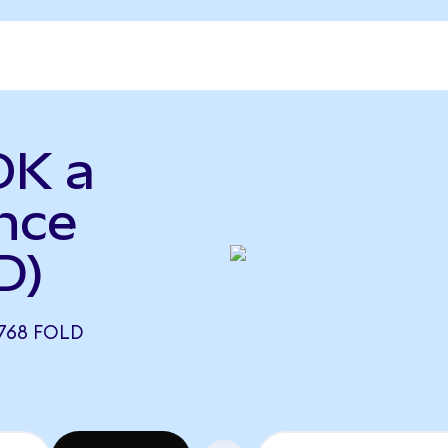
OK a
nce
D)
768 FOLD