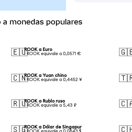
o a monedas populares
ROOK a Euro
🇪🇺
🇬
1 ROOK equivale a 0,0571 €
ROOK a Yuan chino
🇨🇳
🇹
1 ROOK equivale a 0,4452 ¥
ROOK a Rublo ruso
🇷🇺
🇨
1 ROOK equivale a 5,43 ₽
ROOK a Dólar de Singapur
🇸🇬
🇨
1 ROOK equivale a 0,0843 $