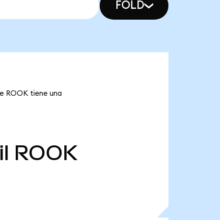
FOLD
que ROOK tiene una
l
ROOK