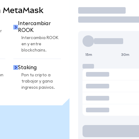
n MetaMask
Operar
Intercambiar
ROOK
r
Intercambia ROOK
en y entre
blockchains.
15m
30m
Staking
en
Pon tu cripto a
trabajar y gana
ingresos pasivos.