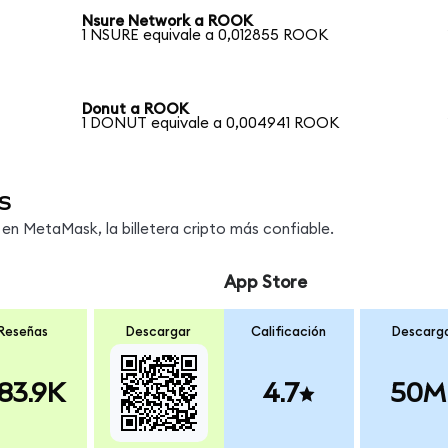
Nsure Network a ROOK
1 NSURE equivale a 0,012855 ROOK
Donut a ROOK
1 DONUT equivale a 0,004941 ROOK
s
n MetaMask, la billetera cripto más confiable.
App Store
Reseñas
Descargar
Calificación
Descarg
83.9K
4.7
50M