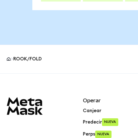
ROOK/FOLD
Pie de página del sitio MetaMask
Operar
Canjear
Predecir
NUEVA
Perps
NUEVA