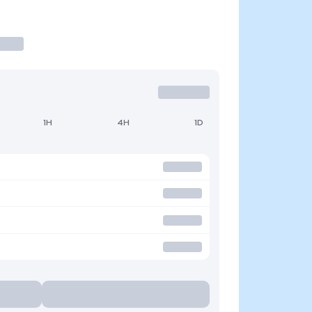
1H
4H
1D