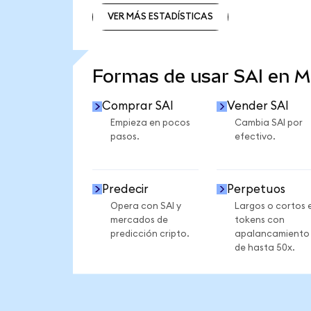
VER MÁS ESTADÍSTICAS
VER MÁS ESTADÍSTICAS
Formas de usar SAI en 
Comprar SAI
Vender SAI
Empieza en pocos
Cambia SAI por
pasos.
efectivo.
Predecir
Perpetuos
Opera con SAI y
Largos o cortos 
mercados de
tokens con
predicción cripto.
apalancamiento
de hasta 50x.