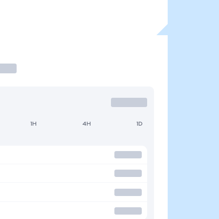
1H
4H
1D