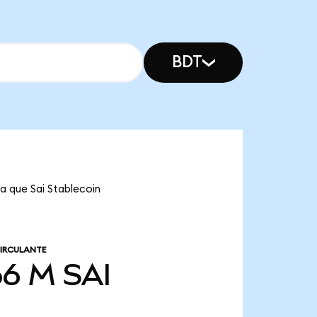
BDT
ca que Sai Stablecoin
IRCULANTE
66 M
SAI