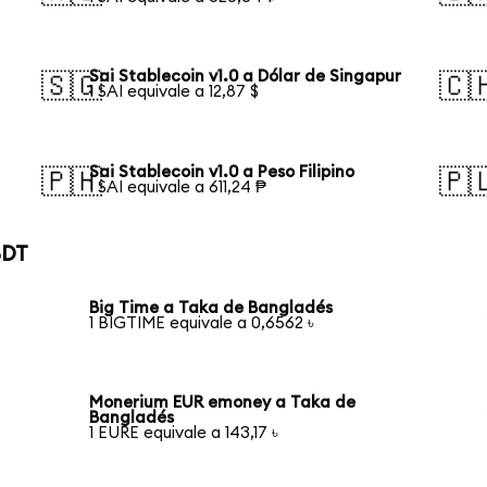
Sai Stablecoin v1.0 a Dólar de Singapur
🇸🇬
🇨
1 SAI equivale a 12,87 $
Sai Stablecoin v1.0 a Peso Filipino
🇵🇭
🇵
1 SAI equivale a 611,24 ₱
BDT
Big Time a Taka de Bangladés
1 BIGTIME equivale a 0,6562 ৳
Monerium EUR emoney a Taka de
Bangladés
1 EURE equivale a 143,17 ৳