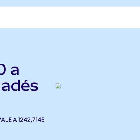
0 a
ladés
ALE A 1242,7145