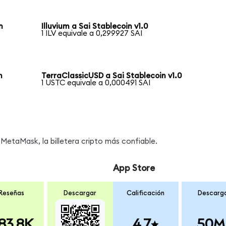
n
Illuvium a Sai Stablecoin v1.0
1 ILV equivale a 0,299927 SAI
n
TerraClassicUSD a Sai Stablecoin v1.0
1 USTC equivale a 0,000491 SAI
MetaMask, la billetera cripto más confiable.
App Store
Reseñas
Descargar
Calificación
Descarg
83.8K
4.7
50M