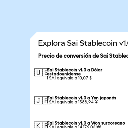
Explora Sai Stablecoin v
Precio de conversión de Sai Stablec
Sai Stablecoin v1.0 a Dólar
🇺🇸
estadounidense
1 SAI equivale a 10,07 $
Sai Stablecoin v1.0 a Yen japonés
🇯🇵
1 SAI equivale a 1588,94 ¥
Sai Stablecoin v1.0 a Won surcoreano
🇰🇷
1 SAI equivale a 14.176,06 ₩