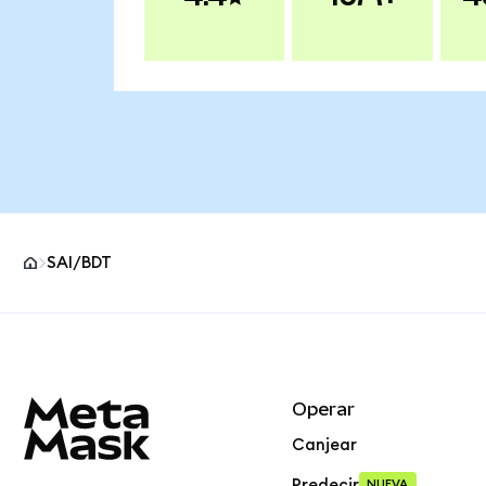
SAI/BDT
Pie de página del sitio MetaMask
Operar
Canjear
Predecir
NUEVA