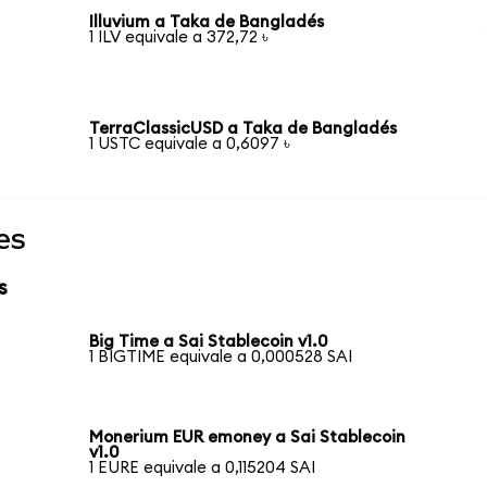
Illuvium a Taka de Bangladés
1 ILV equivale a 372,72 ৳
TerraClassicUSD a Taka de Bangladés
1 USTC equivale a 0,6097 ৳
es
s
Big Time a Sai Stablecoin v1.0
1 BIGTIME equivale a 0,000528 SAI
Monerium EUR emoney a Sai Stablecoin
v1.0
1 EURE equivale a 0,115204 SAI