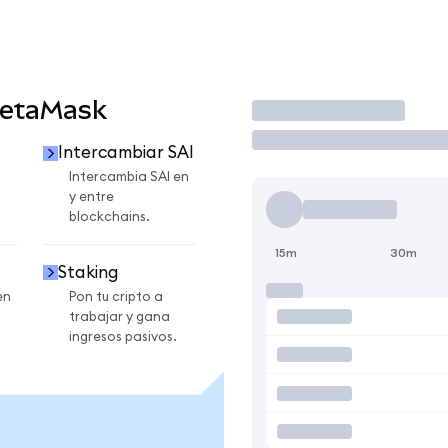
MetaMask
Operar
Intercambiar SAI
Intercambia SAI en
y entre
blockchains.
15m
30m
Staking
en
Pon tu cripto a
trabajar y gana
ingresos pasivos.