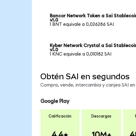
Bancor Network Token a Sai Stablecoi
v1.0
1 BNT equivale a 0,026286 SAI
Kyber Network Crystal a Sai Stablecoi
v1.0
1 KNC equivale a 0,010182 SAI
Obtén SAI en segundos
Compra, vende, intercambia y canjea SAI en 
Google Play
Calificación
Descargas
4.4
10M+
4