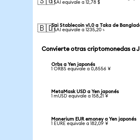
🇸🇬
1 SAI equivale a 12,78 $
Sai Stablecoin v1.0 a Taka de Banglad
🇧🇩
1 SAI equivale a 1235,20 ৳
Convierte otras criptomonedas a 
Orbs a Yen japonés
1 ORBS equivale a 0,8556 ¥
MetaMask USD a Yen japonés
1 mUSD equivale a 158,21 ¥
Monerium EUR emoney a Yen japonés
1 EURE equivale a 182,09 ¥