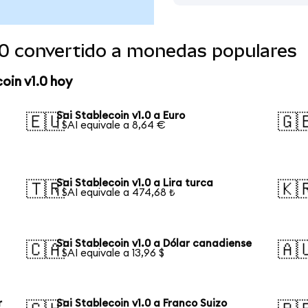
1.0 convertido a monedas populares
oin v1.0 hoy
Sai Stablecoin v1.0 a Euro
🇪🇺
🇬
1 SAI equivale a 8,64 €
Sai Stablecoin v1.0 a Lira turca
🇹🇷
🇰
1 SAI equivale a 474,68 ₺
Sai Stablecoin v1.0 a Dólar canadiense
🇨🇦
🇦
1 SAI equivale a 13,96 $
r
Sai Stablecoin v1.0 a Franco Suizo