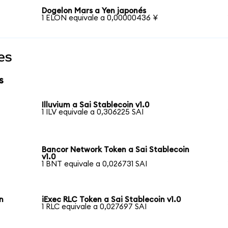
Dogelon Mars a Yen japonés
1 ELON equivale a 0,00000436 ¥
es
s
Illuvium a Sai Stablecoin v1.0
1 ILV equivale a 0,306225 SAI
Bancor Network Token a Sai Stablecoin
v1.0
1 BNT equivale a 0,026731 SAI
n
iExec RLC Token a Sai Stablecoin v1.0
1 RLC equivale a 0,027697 SAI