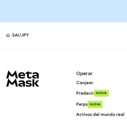
SAI/JPY
Pie de página del sitio MetaMask
Operar
Canjear
Predecir
NUEVA
Perps
NUEVA
Activos del mundo real