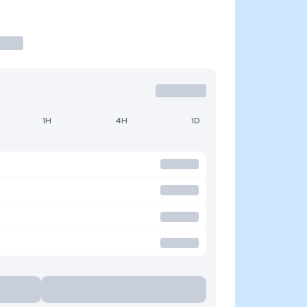
1H
4H
1D