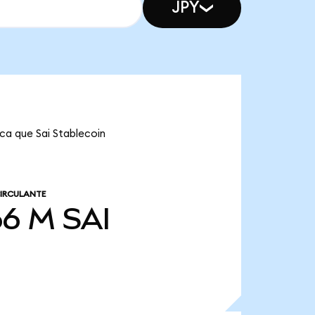
JPY
ica que Sai Stablecoin
IRCULANTE
66 M
SAI