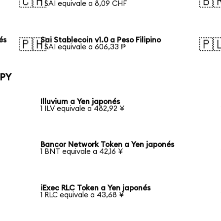
🇨🇭
🇧
1 SAI equivale a 8,09 CHF
és
Sai Stablecoin v1.0 a Peso Filipino
🇵🇭
🇵
1 SAI equivale a 606,33 ₱
JPY
Illuvium a Yen japonés
1 ILV equivale a 482,92 ¥
Bancor Network Token a Yen japonés
1 BNT equivale a 42,16 ¥
iExec RLC Token a Yen japonés
1 RLC equivale a 43,68 ¥