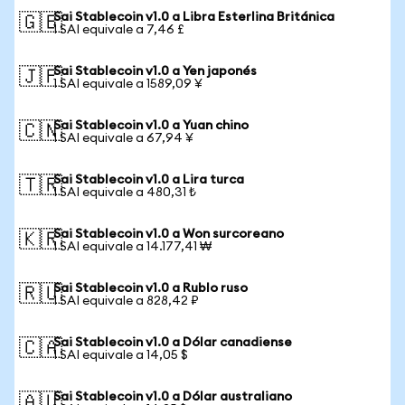
Sai Stablecoin v1.0 a Libra Esterlina Británica
🇬🇧
1 SAI equivale a 7,46 £
Sai Stablecoin v1.0 a Yen japonés
🇯🇵
1 SAI equivale a 1589,09 ¥
Sai Stablecoin v1.0 a Yuan chino
🇨🇳
1 SAI equivale a 67,94 ¥
Sai Stablecoin v1.0 a Lira turca
🇹🇷
1 SAI equivale a 480,31 ₺
Sai Stablecoin v1.0 a Won surcoreano
🇰🇷
1 SAI equivale a 14.177,41 ₩
Sai Stablecoin v1.0 a Rublo ruso
🇷🇺
1 SAI equivale a 828,42 ₽
Sai Stablecoin v1.0 a Dólar canadiense
🇨🇦
1 SAI equivale a 14,05 $
Sai Stablecoin v1.0 a Dólar australiano
🇦🇺