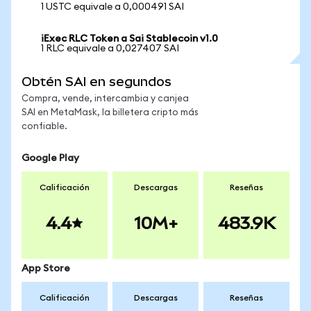
1 USTC equivale a 0,000491 SAI
iExec RLC Token a Sai Stablecoin v1.0
1 RLC equivale a 0,027407 SAI
Obtén SAI en segundos
Compra, vende, intercambia y canjea
SAI en MetaMask, la billetera cripto más
confiable.
Google Play
Calificación
Descargas
Reseñas
4.4
10M+
483.9K
App Store
Calificación
Descargas
Reseñas