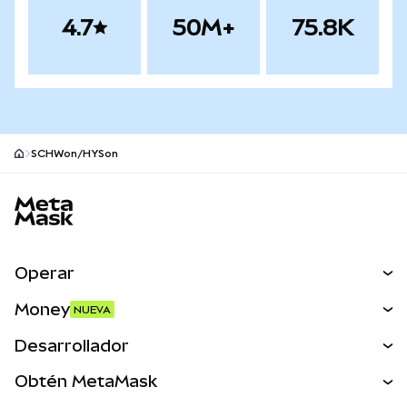
4.7
50M+
75.8K
SCHWon/HYSon
Pie de página del sitio MetaMask
Operar
Canjear
Money
NUEVA
Predecir
NUEVA
Comprar
Desarrollador
Perps
NUEVA
Tarjeta
Ver los documentos
Obtén MetaMask
Activos del mundo real
mUSD
NUEVA
Panel
Obtén Metamask