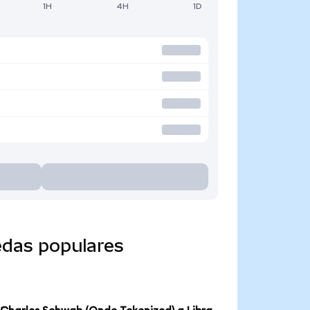
1H
4H
1D
edas populares