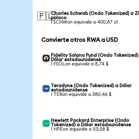
Charles Schwab (Ondo Tokenized) a Z
🇵🇱
polaco
1 SCHWon equivale a 400,87 zł
Convierte otros RWA a USD
Fidelity Solana Fund (Ondo Tokenized)
Dólar estadounidense
1 FSOLon equivale a 8,74 $
Teradyne (Ondo Tokenized) a Dólar
estadounidense
1 TERon equivale a 380,46 $
Hewlett Packard Enterprise (Ondo
Tokenized) a Dólar estadounidense
1 HPEon equivale a 53,08 $