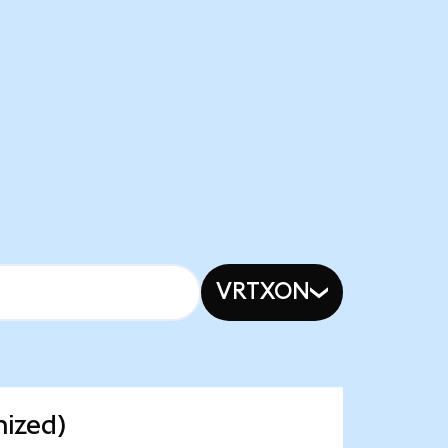
VRTXON
nized)