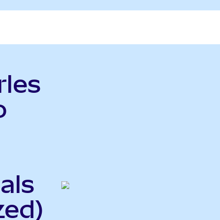
rles
o
als
zed)