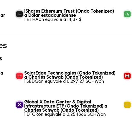
iShares Ethereum Trust (Ondo Tokenized)
lar
a Dólar estadounidense
1 ETHAon equivale a 14,37 $
es
s
 a
SolarEdge Technologies (Ondo Tokenized)
a Charles Schwab (Ondo Tokenized)
1 SEDGon equivale a 0,297127 SCHWon
Global X Data Center & Digital
Infrastructure ETF (Ondo Tokenized) a
Charles Schwab (Ondo Tokenized)
1 DTCRon equivale a 0,254866 SCHWon