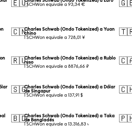
ólar
Charles Schwab (Ondo Tokenized) a Euro
🇪🇺
🇬
1 SCHWon equivale a 93,34 €
en
Charles Schwab (Ondo Tokenized) a Yuan
🇨🇳
🇹
chino
1 SCHWon equivale a 728,01 ¥
Won
Charles Schwab (Ondo Tokenized) a Rublo
🇷🇺
🇨
ruso
1 SCHWon equivale a 8876,66 ₽
ólar
Charles Schwab (Ondo Tokenized) a Dólar
🇸🇬
🇨
de Singapur
1 SCHWon equivale a 137,91 $
eal
Charles Schwab (Ondo Tokenized) a Taka
🇧🇩
🇵
de Bangladés
1 SCHWon equivale a 13.316,83 ৳