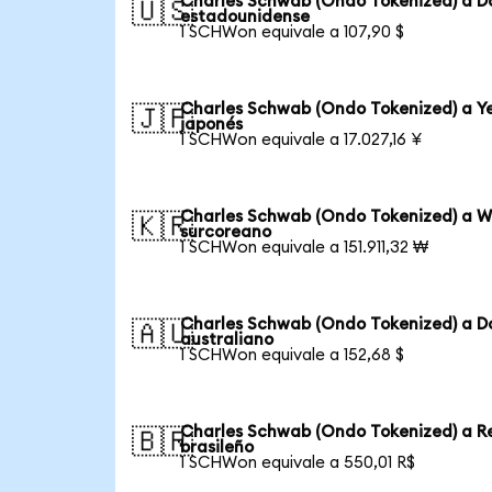
Charles Schwab (Ondo Tokenized) a D
🇺🇸
estadounidense
1 SCHWon equivale a 107,90 $
Charles Schwab (Ondo Tokenized) a Y
🇯🇵
japonés
1 SCHWon equivale a 17.027,16 ¥
Charles Schwab (Ondo Tokenized) a 
🇰🇷
surcoreano
1 SCHWon equivale a 151.911,32 ₩
Charles Schwab (Ondo Tokenized) a D
🇦🇺
australiano
1 SCHWon equivale a 152,68 $
Charles Schwab (Ondo Tokenized) a R
🇧🇷
brasileño
1 SCHWon equivale a 550,01 R$