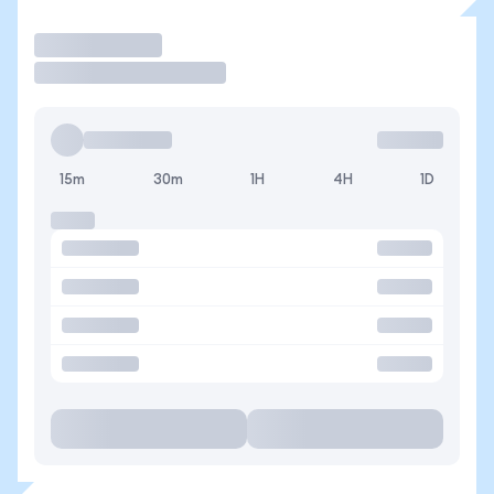
Operar
15m
30m
1H
4H
1D