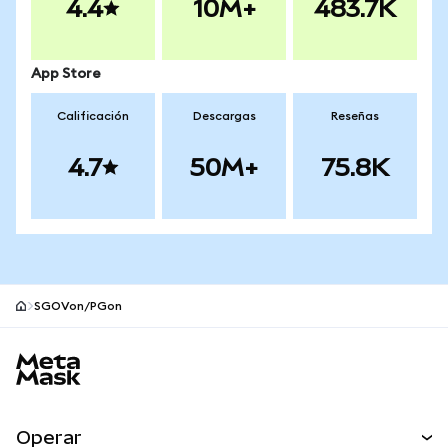
4.4
10M+
483.7K
App Store
Calificación
Descargas
Reseñas
4.7
50M+
75.8K
SGOVon/PGon
Pie de página del sitio MetaMask
Operar