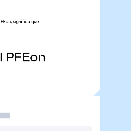
PFEon, significa que
l
PFEon