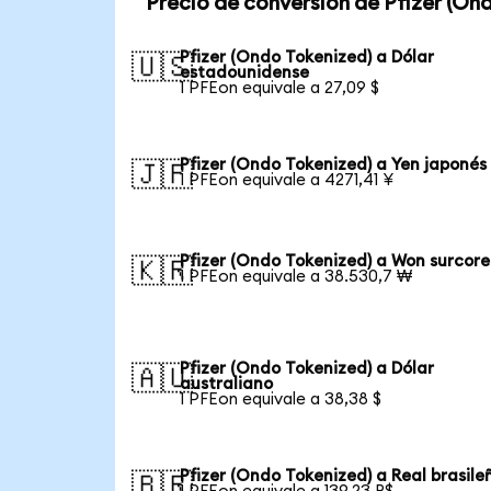
Precio de conversión de Pfizer (On
Pfizer (Ondo Tokenized) a Dólar
🇺🇸
estadounidense
1 PFEon equivale a 27,09 $
Pfizer (Ondo Tokenized) a Yen japonés
🇯🇵
1 PFEon equivale a 4271,41 ¥
Pfizer (Ondo Tokenized) a Won surcor
🇰🇷
1 PFEon equivale a 38.530,7 ₩
Pfizer (Ondo Tokenized) a Dólar
🇦🇺
australiano
1 PFEon equivale a 38,38 $
Pfizer (Ondo Tokenized) a Real brasile
🇧🇷