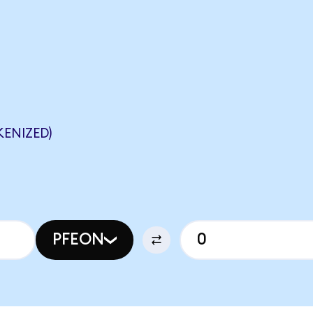
ENIZED)
PFEON