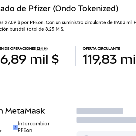
cado de Pfizer (Ondo Tokenized)
s 27,09 $ por PFEon. Con un suministro circulante de 119,83 mil 
ión bursátil total de 3,25 M $.
N DE OPERACIONES
(24 H)
OFERTA CIRCULANTE
6,89 mil $
119,83 mi
en MetaMask
Operar
Intercambiar
PFEon
r