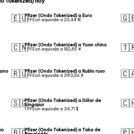
do Tokenized) hoy
Pfizer (Ondo Tokenized) a Euro
🇪🇺
🇬
1 PFEon equivale a 23,44 €
Pfizer (Ondo Tokenized) a Yuan chino
🇨🇳
🇹
1 PFEon equivale a 182,85 ¥
eano
Pfizer (Ondo Tokenized) a Rublo ruso
🇷🇺
🇨
1 PFEon equivale a 2193,56 ₽
Pfizer (Ondo Tokenized) a Dólar de
🇸🇬
🇨
Singapur
1 PFEon equivale a 34,71 $
ño
Pfizer (Ondo Tokenized) a Taka de
🇧🇩
🇵