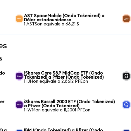
AST SpaceMobile (Ondo Tokenized) a
Dólar estadounidense
1 ASTSon equivale a 68,21 $
es
s
ndo
iShares Core S&P MidCap ETF (Ondo
Tokenized) a Pfizer (Ondo Tokenized)
1 IJHon equivale a 2,8612 PFEon
er
iShares Russell 2000 ETF (Ondo Tokenized)
a Pfizer (Ondo Tokenized)
1 IWMon equivale a 11,2001 PFEon
) a
IBM (Ondo Tokenized) a Pfizer (Ondo