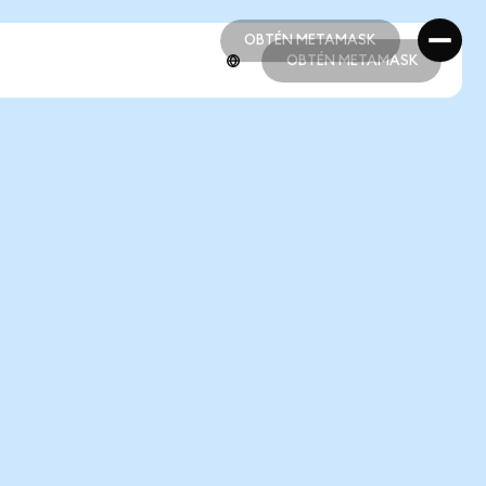
OBTÉN METAMASK
OBTÉN METAMASK
OBTÉN METAMASK
OBTÉN METAMASK