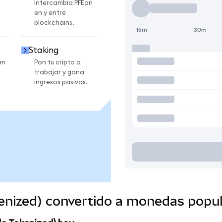
Intercambia PFEon
en y entre
blockchains.
15m
30m
Staking
en
Pon tu cripto a
trabajar y gana
ingresos pasivos.
kenized) convertido a monedas popu