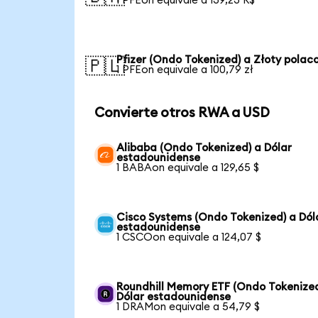
1 PFEon equivale a 139,23 R$
Pfizer (Ondo Tokenized) a Złoty polac
🇵🇱
1 PFEon equivale a 100,79 zł
Convierte otros RWA a USD
Alibaba (Ondo Tokenized) a Dólar
estadounidense
1 BABAon equivale a 129,65 $
Cisco Systems (Ondo Tokenized) a Dól
estadounidense
1 CSCOon equivale a 124,07 $
Roundhill Memory ETF (Ondo Tokenized
Dólar estadounidense
1 DRAMon equivale a 54,79 $