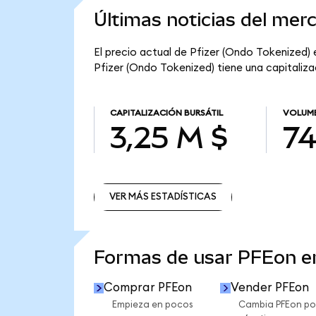
Últimas noticias del mer
El precio actual de Pfizer (Ondo Tokenized) e
Pfizer (Ondo Tokenized) tiene una capitalizac
CAPITALIZACIÓN BURSÁTIL
VOLUME
3,25 M $
74
VER MÁS ESTADÍSTICAS
VER MÁS ESTADÍSTICAS
Formas de usar PFEon 
Comprar PFEon
Vender PFEon
Empieza en pocos
Cambia PFEon po