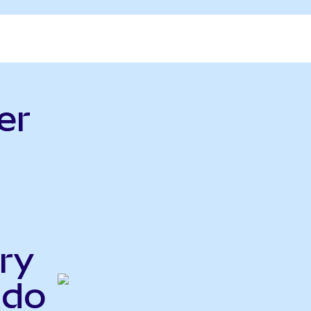
er
ry
ndo