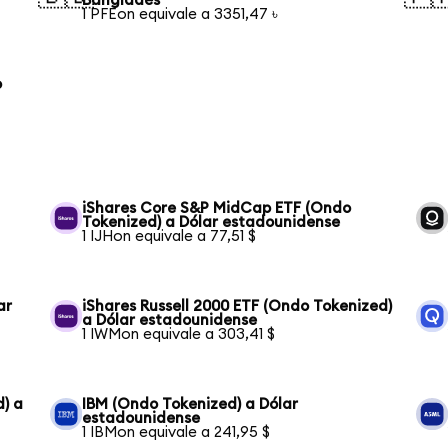
Bangladés
1 PFEon equivale a 3351,47 ৳
o
iShares Core S&P MidCap ETF (Ondo
Tokenized) a Dólar estadounidense
1 IJHon equivale a 77,51 $
ar
iShares Russell 2000 ETF (Ondo Tokenized)
a Dólar estadounidense
1 IWMon equivale a 303,41 $
) a
IBM (Ondo Tokenized) a Dólar
estadounidense
1 IBMon equivale a 241,95 $