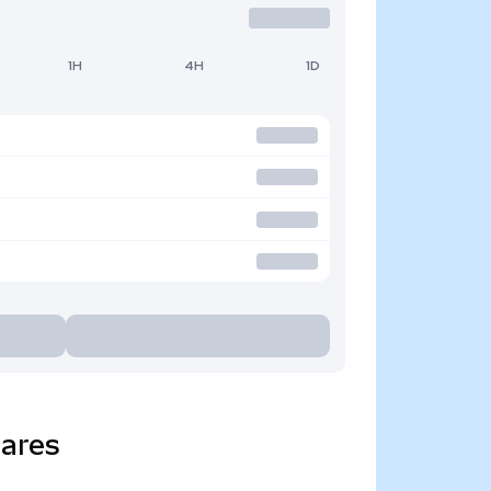
1H
4H
1D
lares