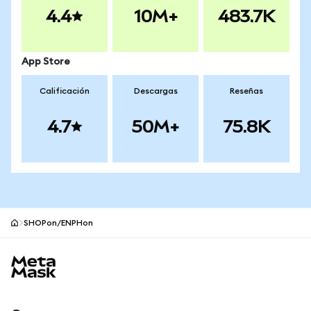
4.4
10M+
483.7K
App Store
Calificación
Descargas
Reseñas
4.7
50M+
75.8K
SHOPon/ENPHon
Pie de página del sitio MetaMask