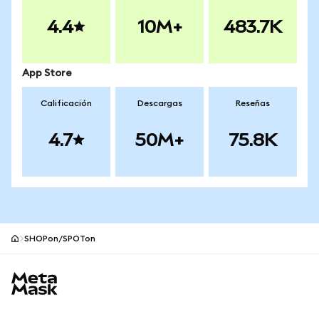
4.4
10M+
483.7K
App Store
Calificación
Descargas
Reseñas
4.7
50M+
75.8K
SHOPon/SPOTon
Pie de página del sitio MetaMask