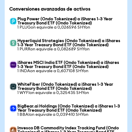
Conversiones avanzadas de activos
Plug Power (Ondo Tokenized) a iShares 1-3 Year
Treasury Bond ETF (Ondo Tokenized)
1 PLUGon equivale a 0,026596 SHYon
Hyperliquid Strategies (Ondo Tokenized) a iShares
1-3 Year Treasury Bond ETF (Ondo Tokenized)
1 PURRon equivale a 0,082689 SHYon
iShares MSCI India ETF (Ondo Tokenized) a iShares
1-3 Year Treasury Bond ETF (Ondo Tokenized)
1 INDAon equivale a 0,607108 SHYon
WhiteFiber (Ondo Tokenized) a iShares 1-3 Year
Treasury Bond ETF (Ondo Tokenized)
1 WYFIon equivale a 0,325435 SHYon
BigBear.ai Holdings (Ondo Tokenized) a iShares 1-3
Year Treasury Bond ETF (Ondo Tokenized)
1 BBAIon equivale a 0,039410 SHYon
Invesco DB Commodity Index Tracking Fund (Ondo