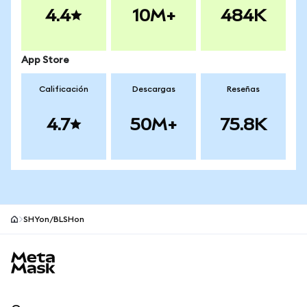
4.4
10M+
484K
App Store
Calificación
Descargas
Reseñas
4.7
50M+
75.8K
SHYon/BLSHon
Pie de página del sitio MetaMask