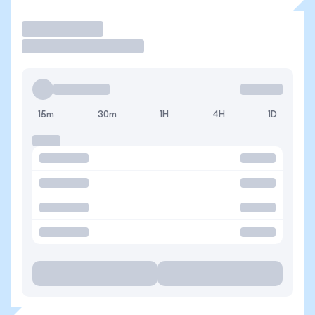
Operar
15m
30m
1H
4H
1D