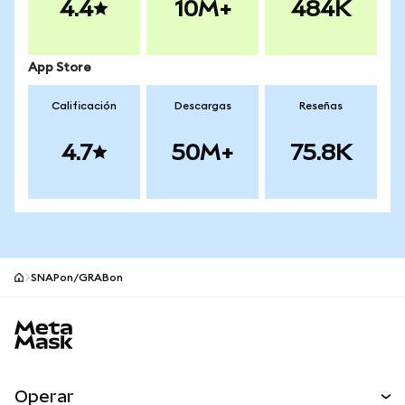
4.4
10M+
484K
App Store
Calificación
Descargas
Reseñas
4.7
50M+
75.8K
SNAPon/GRABon
Pie de página del sitio MetaMask
Operar