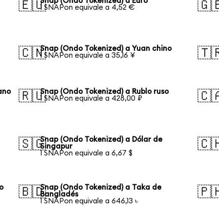
Snap (Ondo Tokenized) a Euro
🇪🇺
🇬
1 SNAPon equivale a 4,52 €
Snap (Ondo Tokenized) a Yuan chino
🇨🇳
🇹
1 SNAPon equivale a 35,16 ¥
ano
Snap (Ondo Tokenized) a Rublo ruso
🇷🇺
🇨
1 SNAPon equivale a 428,00 ₽
Snap (Ondo Tokenized) a Dólar de
🇸🇬
🇨
Singapur
1 SNAPon equivale a 6,67 $
o
Snap (Ondo Tokenized) a Taka de
🇧🇩
🇵
Bangladés
1 SNAPon equivale a 646,13 ৳