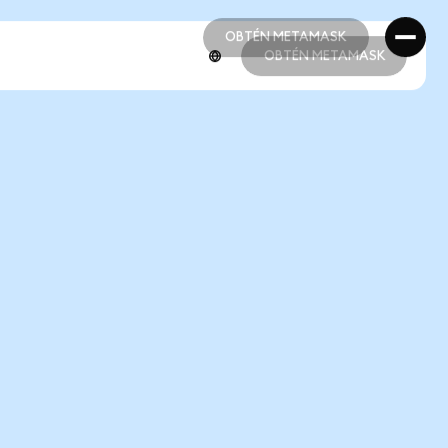
OBTÉN METAMASK
OBTÉN METAMASK
OBTÉN METAMASK
OBTÉN METAMASK