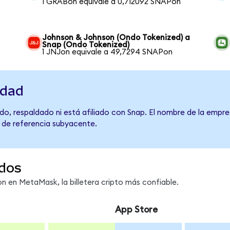
1 GRABon equivale a 0,712092 SNAPon
Johnson & Johnson (Ondo Tokenized) a
Snap (Ondo Tokenized)
1 JNJon equivale a 49,7294 SNAPon
idad
o, respaldado ni está afiliado con Snap. El nombre de la empre
o de referencia subyacente.
dos
 en MetaMask, la billetera cripto más confiable.
App Store