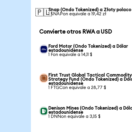
Snap (Ondo Tokenized) a Złoty polaco
🇵🇱
1 SNAPon equivale a 19,42 zł
Convierte otros RWA a USD
Ford Motor (Ondo Tokenized) a Dólar
estadounidense
1 Fon equivale a 14,11 $
First Trust Global Tactical Commodity
Strategy Fund (Ondo Tokenized) a Dól
estadounidense
1 FTGCon equivale a 28,77 $
Denison Mines (Ondo Tokenized) a Dól
estadounidense
1 DNNon equivale a 3,15 $