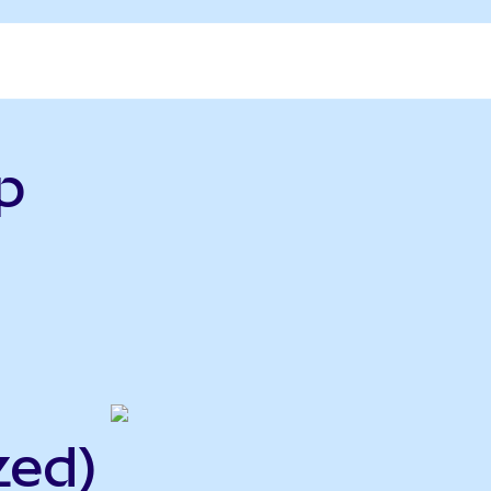
p
zed)