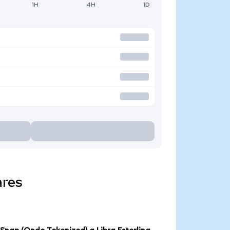
1H
4H
1D
ares