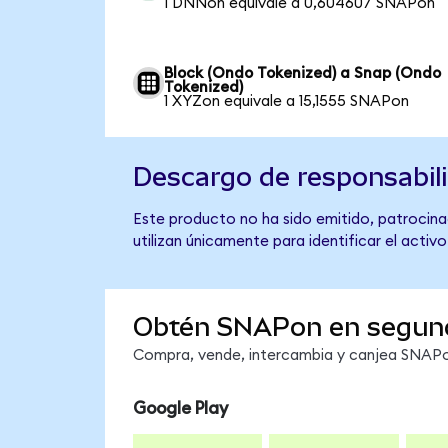
1 DNNon equivale a 0,604607 SNAPon
Block (Ondo Tokenized) a Snap (Ondo
Tokenized)
1 XYZon equivale a 15,1555 SNAPon
Descargo de responsabil
Este producto no ha sido emitido, patrocinad
utilizan únicamente para identificar el activ
Obtén SNAPon en segun
Compra, vende, intercambia y canjea SNAPon
Google Play