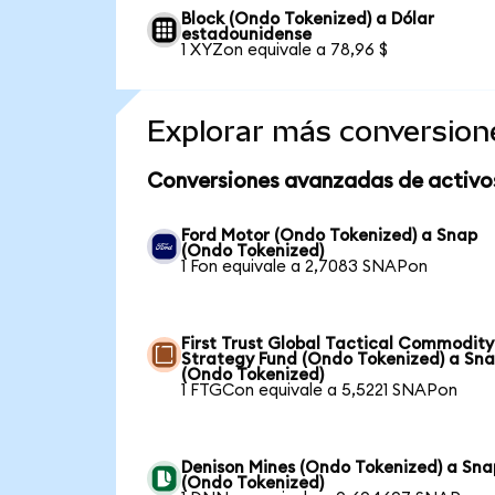
Block (Ondo Tokenized) a Dólar
estadounidense
1 XYZon equivale a 78,96 $
Explorar más conversion
Conversiones avanzadas de activo
Ford Motor (Ondo Tokenized) a Snap
(Ondo Tokenized)
1 Fon equivale a 2,7083 SNAPon
First Trust Global Tactical Commodity
Strategy Fund (Ondo Tokenized) a Sn
(Ondo Tokenized)
1 FTGCon equivale a 5,5221 SNAPon
Denison Mines (Ondo Tokenized) a Sna
(Ondo Tokenized)