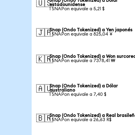
Snap (Ondo Tokenized) a Dólar
🇺🇸
estadounidense
1 SNAPon equivale a 5,21 $
Snap (Ondo Tokenized) a Yen japonés
🇯🇵
1 SNAPon equivale a 825,04 ¥
Snap (Ondo Tokenized) a Won surcore
🇰🇷
1 SNAPon equivale a 7378,41 ₩
Snap (Ondo Tokenized) a Dólar
🇦🇺
australiano
1 SNAPon equivale a 7,40 $
Snap (Ondo Tokenized) a Real brasileñ
🇧🇷
1 SNAPon equivale a 26,63 R$