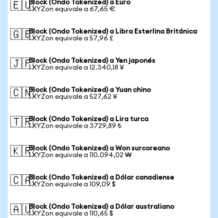
Block (Ondo Tokenized) a Euro
🇪🇺
1 XYZon equivale a 67,65 €
Block (Ondo Tokenized) a Libra Esterlina Británica
🇬🇧
1 XYZon equivale a 57,96 £
Block (Ondo Tokenized) a Yen japonés
🇯🇵
1 XYZon equivale a 12.340,18 ¥
Block (Ondo Tokenized) a Yuan chino
🇨🇳
1 XYZon equivale a 527,62 ¥
Block (Ondo Tokenized) a Lira turca
🇹🇷
1 XYZon equivale a 3729,89 ₺
Block (Ondo Tokenized) a Won surcoreano
🇰🇷
1 XYZon equivale a 110.094,02 ₩
Block (Ondo Tokenized) a Dólar canadiense
🇨🇦
1 XYZon equivale a 109,09 $
Block (Ondo Tokenized) a Dólar australiano
🇦🇺
1 XYZon equivale a 110,65 $