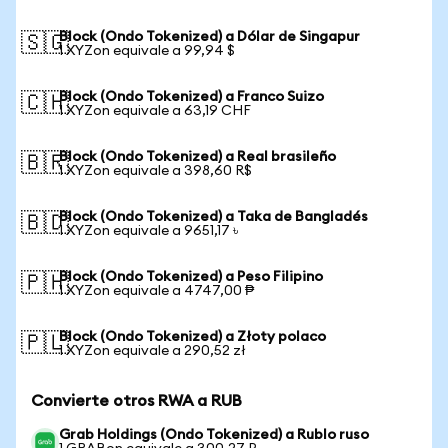
Block (Ondo Tokenized) a Dólar de Singapur
🇸🇬
1 XYZon equivale a 99,94 $
Block (Ondo Tokenized) a Franco Suizo
🇨🇭
1 XYZon equivale a 63,19 CHF
Block (Ondo Tokenized) a Real brasileño
🇧🇷
1 XYZon equivale a 398,60 R$
Block (Ondo Tokenized) a Taka de Bangladés
🇧🇩
1 XYZon equivale a 9651,17 ৳
Block (Ondo Tokenized) a Peso Filipino
🇵🇭
1 XYZon equivale a 4747,00 ₱
Block (Ondo Tokenized) a Złoty polaco
🇵🇱
1 XYZon equivale a 290,52 zł
Convierte otros RWA a RUB
Grab Holdings (Ondo Tokenized) a Rublo ruso