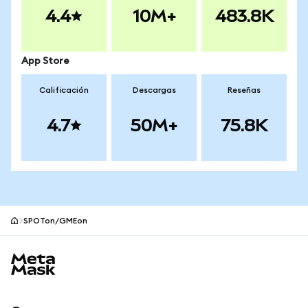
4.4
10M+
483.8K
App Store
Calificación
Descargas
Reseñas
4.7
50M+
75.8K
SPOTon/GMEon
Pie de página del sitio MetaMask