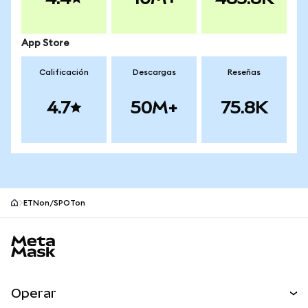
App Store
Calificación
Descargas
Reseñas
4.7
50M+
75.8K
ETNon/SPOTon
Pie de página del sitio MetaMask
Operar
Canjear