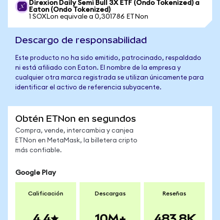
Direxion Daily Semi Bull 3X ETF (Ondo Tokenized) a
Eaton (Ondo Tokenized)
1 SOXLon equivale a 0,301786 ETNon
Descargo de responsabilidad
Este producto no ha sido emitido, patrocinado, respaldado
ni está afiliado con Eaton. El nombre de la empresa y
cualquier otra marca registrada se utilizan únicamente para
identificar el activo de referencia subyacente.
Obtén ETNon en segundos
Compra, vende, intercambia y canjea
ETNon en MetaMask, la billetera cripto
más confiable.
Google Play
Calificación
Descargas
Reseñas
4.4
10M+
483.8K